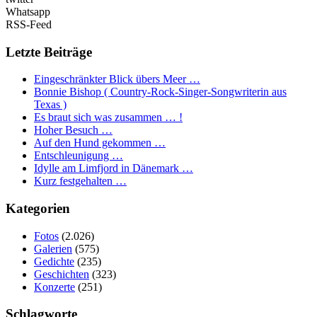
Whatsapp
RSS-Feed
Letzte Beiträge
Eingeschränkter Blick übers Meer …
Bonnie Bishop ( Country-Rock-Singer-Songwriterin aus
Texas )
Es braut sich was zusammen … !
Hoher Besuch …
Auf den Hund gekommen …
Entschleunigung …
Idylle am Limfjord in Dänemark …
Kurz festgehalten …
Kategorien
Fotos
(2.026)
Galerien
(575)
Gedichte
(235)
Geschichten
(323)
Konzerte
(251)
Schlagworte