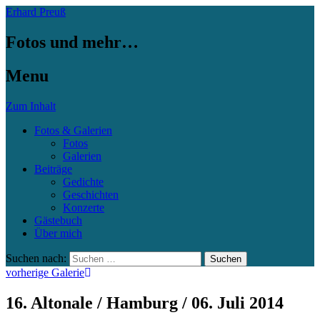
Erhard Preuß
Fotos und mehr…
Menu
Zum Inhalt
Fotos & Galerien
Fotos
Galerien
Beiträge
Gedichte
Geschichten
Konzerte
Gästebuch
Über mich
Suchen nach:
vorherige Galerie
16. Altonale / Hamburg / 06. Juli 2014