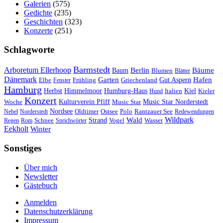
Galerien
(575)
Gedichte
(235)
Geschichten
(323)
Konzerte
(251)
Schlagworte
Barmstedt
Arboretum Ellerhoop
Berlin
Bäume
Baum
Blumen
Blätter
Dänemark
Garten
Hafen
Elbe
Griechenland
Gut Aspern
Fenster
Frühling
Hamburg
Herbst
Himmelmoor
Humburg-Haus
Kiel
Kieler
Hund
Italien
Konzert
Kulturverein Pfiff
Woche
Music Star
Music Star Norderstedt
Nordsee
Oldtimer
Ostsee
Nebel
Norderstedt
Polo
Rantzauer See
Redewendungen
Wildpark
Wald
Schnee
Strand
Regen
Rom
Sprichwörter
Vogel
Wasser
Eekholt
Winter
Sonstiges
Über mich
Newsletter
Gästebuch
Anmelden
Datenschutzerklärung
Impressum