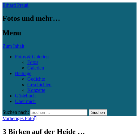
Erhard Preuß
Fotos und mehr…
Menu
Zum Inhalt
Fotos & Galerien
Fotos
Galerien
Beiträge
Gedichte
Geschichten
Konzerte
Gästebuch
Über mich
Suchen nach:
Vorheriges Foto
3 Birken auf der Heide …