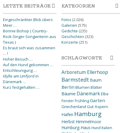
LETZTE BEITRÄGE
KATEGORIEN
Eingeschränkter Blick übers
Fotos
(2.026)
Meer …
Galerien
(575)
Bonnie Bishop ( Country-
Gedichte
(235)
Rock-Singer-Songwriterin aus
Geschichten
(323)
Texas )
Konzerte
(251)
Es braut sich was zusammen
… !
SCHLAGWORTE
Hoher Besuch …
Auf den Hund gekommen …
Entschleunigung …
Arboretum Ellerhoop
Idylle am Limfjord in
Barmstedt
Baum
Dänemark …
Berlin
Kurz festgehalten …
Blumen
Blätter
Dänemark
Bäume
Elbe
Garten
Fenster
Frühling
Griechenland
Gut Aspern
Hamburg
Hafen
Herbst
Himmelmoor
Humburg-Haus
Hund
Italien