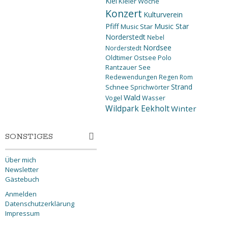
Kiel
Kieler Woche
Konzert
Kulturverein
Pfiff
Music Star
Music Star
Norderstedt
Nebel
Nordsee
Norderstedt
Oldtimer
Ostsee
Polo
Rantzauer See
Redewendungen
Regen
Rom
Strand
Schnee
Sprichwörter
Wald
Wasser
Vogel
Wildpark Eekholt
Winter
SONSTIGES
Über mich
Newsletter
Gästebuch
Anmelden
Datenschutzerklärung
Impressum