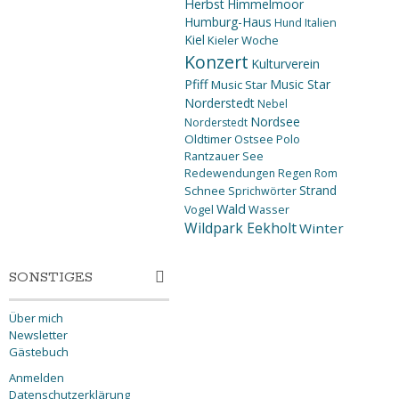
Herbst
Himmelmoor
Humburg-Haus
Hund
Italien
Kiel
Kieler Woche
Konzert
Kulturverein
Pfiff
Music Star
Music Star
Norderstedt
Nebel
Nordsee
Norderstedt
Oldtimer
Ostsee
Polo
Rantzauer See
Redewendungen
Regen
Rom
Strand
Schnee
Sprichwörter
Wald
Wasser
Vogel
Wildpark Eekholt
Winter
SONSTIGES
Über mich
Newsletter
Gästebuch
Anmelden
Datenschutzerklärung