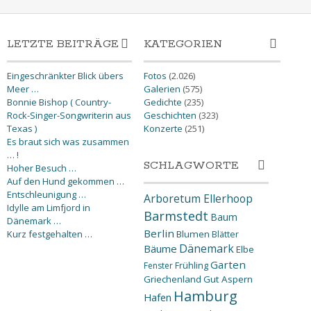
LETZTE BEITRÄGE
KATEGORIEN
Eingeschränkter Blick übers
Fotos
(2.026)
Meer …
Galerien
(575)
Bonnie Bishop ( Country-
Gedichte
(235)
Rock-Singer-Songwriterin aus
Geschichten
(323)
Texas )
Konzerte
(251)
Es braut sich was zusammen
… !
SCHLAGWORTE
Hoher Besuch …
Auf den Hund gekommen …
Entschleunigung …
Arboretum Ellerhoop
Idylle am Limfjord in
Barmstedt
Baum
Dänemark …
Berlin
Kurz festgehalten …
Blumen
Blätter
Dänemark
Bäume
Elbe
Garten
Fenster
Frühling
Griechenland
Gut Aspern
Hamburg
Hafen