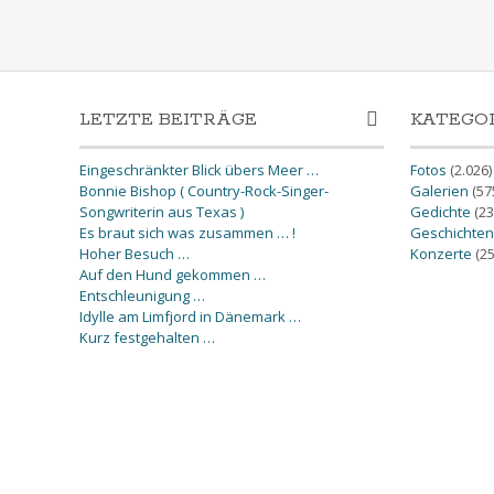
LETZTE BEITRÄGE
KATEGO
Eingeschränkter Blick übers Meer …
Fotos
(2.026)
Bonnie Bishop ( Country-Rock-Singer-
Galerien
(57
Songwriterin aus Texas )
Gedichte
(23
Es braut sich was zusammen … !
Geschichten
Hoher Besuch …
Konzerte
(25
Auf den Hund gekommen …
Entschleunigung …
Idylle am Limfjord in Dänemark …
Kurz festgehalten …