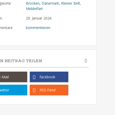
gworte
Brücken
,
Dänemark
,
Kleiner Belt
,
Middelfart
m
29. Januar 2026
entare
kommentieren
EN BEITRAG TEILEN
E-Mail
facebook
witter
RSS-Feed