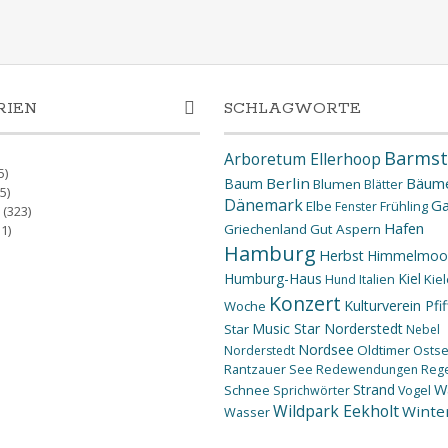
RIEN
SCHLAGWORTE
Barmst
Arboretum Ellerhoop
5)
Berlin
Bäum
Baum
Blumen
Blätter
5)
Dänemark
Ga
Elbe
Fenster
Frühling
(323)
Hafen
Griechenland
Gut Aspern
1)
Hamburg
Herbst
Himmelmoo
Humburg-Haus
Kiel
Kiel
Hund
Italien
Konzert
Kulturverein Pfif
Woche
Music Star Norderstedt
Star
Nebel
Nordsee
Oldtimer
Osts
Norderstedt
Rantzauer See
Redewendungen
Reg
W
Strand
Schnee
Sprichwörter
Vogel
Wildpark Eekholt
Winte
Wasser