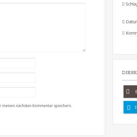
Schla
Datu
Komm
DIES
ür meinen nächsten Kommentar speichern.
t