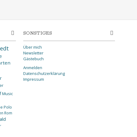
SONSTIGES
Über mich
edt
Newsletter
e
Gästebuch
rten
Anmelden
Datenschutzerklärung
r
Impressum
er
f
Music
ee
Polo
en
Rom
ald
r