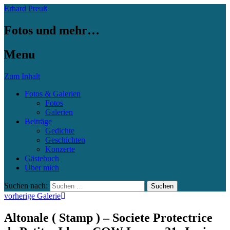
Erhard Preuß
Fotos und mehr…
Menu
Zum Inhalt
Fotos & Galerien
Fotos
Galerien
Beiträge
Gedichte
Geschichten
Konzerte
Gästebuch
Über mich
Suchen nach:
vorherige Galerie
Altonale ( Stamp ) – Societe Protectrice