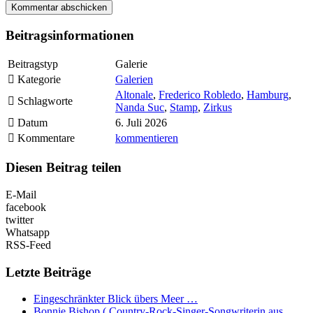
Beitragsinformationen
Beitragstyp
Galerie
Kategorie
Galerien
Altonale
,
Frederico Robledo
,
Hamburg
,
Schlagworte
Nanda Suc
,
Stamp
,
Zirkus
Datum
6. Juli 2026
Kommentare
kommentieren
Diesen Beitrag teilen
E-Mail
facebook
twitter
Whatsapp
RSS-Feed
Letzte Beiträge
Eingeschränkter Blick übers Meer …
Bonnie Bishop ( Country-Rock-Singer-Songwriterin aus