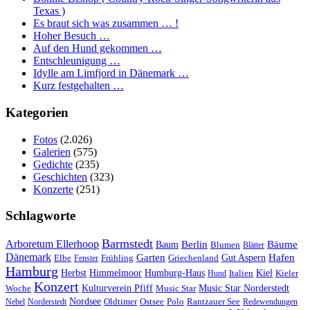
Texas )
Es braut sich was zusammen … !
Hoher Besuch …
Auf den Hund gekommen …
Entschleunigung …
Idylle am Limfjord in Dänemark …
Kurz festgehalten …
Kategorien
Fotos
(2.026)
Galerien
(575)
Gedichte
(235)
Geschichten
(323)
Konzerte
(251)
Schlagworte
Barmstedt
Arboretum Ellerhoop
Berlin
Bäume
Baum
Blumen
Blätter
Dänemark
Garten
Hafen
Elbe
Griechenland
Gut Aspern
Fenster
Frühling
Hamburg
Herbst
Himmelmoor
Humburg-Haus
Kiel
Kieler
Hund
Italien
Konzert
Kulturverein Pfiff
Woche
Music Star
Music Star Norderstedt
Nordsee
Oldtimer
Ostsee
Nebel
Norderstedt
Polo
Rantzauer See
Redewendungen