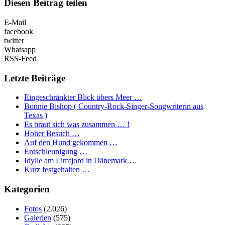
Diesen Beitrag teilen
E-Mail
facebook
twitter
Whatsapp
RSS-Feed
Letzte Beiträge
Eingeschränkter Blick übers Meer …
Bonnie Bishop ( Country-Rock-Singer-Songwriterin aus
Texas )
Es braut sich was zusammen … !
Hoher Besuch …
Auf den Hund gekommen …
Entschleunigung …
Idylle am Limfjord in Dänemark …
Kurz festgehalten …
Kategorien
Fotos
(2.026)
Galerien
(575)