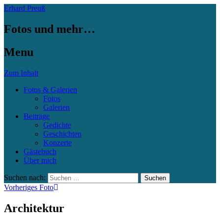
Erhard Preuß
Fotos und mehr…
Menu
Zum Inhalt
Fotos & Galerien
Fotos
Galerien
Beiträge
Gedichte
Geschichten
Konzerte
Gästebuch
Über mich
Suchen nach:
Vorheriges Foto
Architektur