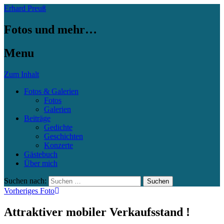
Erhard Preuß
Fotos und mehr…
Menu
Zum Inhalt
Fotos & Galerien
Fotos
Galerien
Beiträge
Gedichte
Geschichten
Konzerte
Gästebuch
Über mich
Suchen nach:
Vorheriges Foto
Attraktiver mobiler Verkaufsstand !