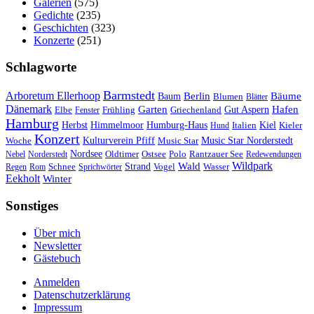
Galerien
(575)
Gedichte
(235)
Geschichten
(323)
Konzerte
(251)
Schlagworte
Barmstedt
Arboretum Ellerhoop
Berlin
Bäume
Baum
Blumen
Blätter
Dänemark
Garten
Hafen
Elbe
Griechenland
Gut Aspern
Fenster
Frühling
Hamburg
Herbst
Himmelmoor
Humburg-Haus
Kiel
Kieler
Hund
Italien
Konzert
Kulturverein Pfiff
Woche
Music Star
Music Star Norderstedt
Nordsee
Oldtimer
Ostsee
Nebel
Norderstedt
Polo
Rantzauer See
Redewendungen
Wildpark
Wald
Schnee
Strand
Regen
Rom
Sprichwörter
Vogel
Wasser
Eekholt
Winter
Sonstiges
Über mich
Newsletter
Gästebuch
Anmelden
Datenschutzerklärung
Impressum