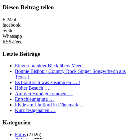
Diesen Beitrag teilen
E-Mail
facebook
twitter
Whatsapp
RSS-Feed
Letzte Beiträge
Eingeschränkter Blick übers Meer …
Bonnie Bishop ( Country-Rock-Singer-Songwriterin aus
Texas )
Es braut sich was zusammen … !
Hoher Besuch …
Auf den Hund gekommen …
Entschleunigung …
Idylle am Limfjord in Dänemark …
Kurz festgehalten …
Kategorien
Fotos
(2.026)