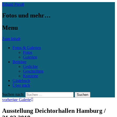
Erhard Preuß
Fotos und mehr…
Menu
Zum Inhalt
Fotos & Galerien
Fotos
Galerien
Beiträge
Gedichte
Geschichten
Konzerte
Gästebuch
Über mich
Suchen nach:
vorherige Galerie
Ausstellung Deichtorhallen Hamburg /