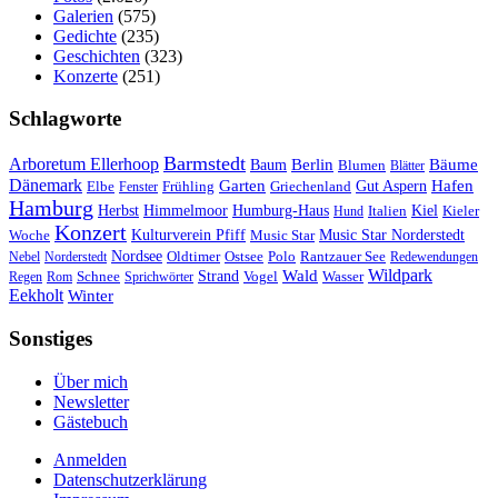
Galerien
(575)
Gedichte
(235)
Geschichten
(323)
Konzerte
(251)
Schlagworte
Barmstedt
Arboretum Ellerhoop
Berlin
Bäume
Baum
Blumen
Blätter
Dänemark
Garten
Hafen
Elbe
Griechenland
Gut Aspern
Fenster
Frühling
Hamburg
Herbst
Himmelmoor
Humburg-Haus
Kiel
Kieler
Hund
Italien
Konzert
Kulturverein Pfiff
Woche
Music Star
Music Star Norderstedt
Nordsee
Oldtimer
Ostsee
Nebel
Norderstedt
Polo
Rantzauer See
Redewendungen
Wildpark
Wald
Schnee
Strand
Regen
Rom
Sprichwörter
Vogel
Wasser
Eekholt
Winter
Sonstiges
Über mich
Newsletter
Gästebuch
Anmelden
Datenschutzerklärung