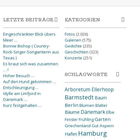
LETZTE BEITRÄGE
KATEGORIEN
Eingeschränkter Blick übers
Fotos
(2.026)
Meer …
Galerien
(575)
Bonnie Bishop ( Country-
Gedichte
(235)
Rock-Singer-Songwriterin aus
Geschichten
(323)
Texas )
Konzerte
(251)
Es braut sich was zusammen
… !
SCHLAGWORTE
Hoher Besuch …
Auf den Hund gekommen …
Entschleunigung …
Arboretum Ellerhoop
Idylle am Limfjord in
Barmstedt
Baum
Dänemark …
Berlin
Kurz festgehalten …
Blumen
Blätter
Dänemark
Bäume
Elbe
Garten
Fenster
Frühling
Griechenland
Gut Aspern
Hamburg
Hafen