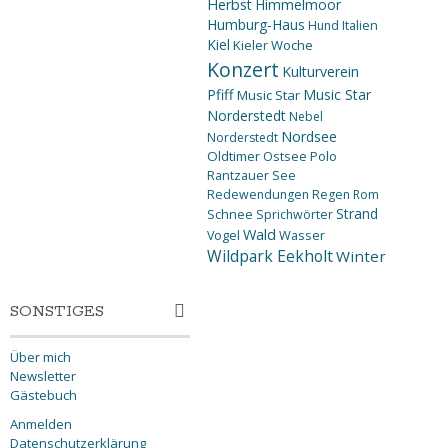
Herbst
Himmelmoor
Humburg-Haus
Hund
Italien
Kiel
Kieler Woche
Konzert
Kulturverein
Pfiff
Music Star
Music Star
Norderstedt
Nebel
Nordsee
Norderstedt
Oldtimer
Ostsee
Polo
Rantzauer See
Redewendungen
Regen
Rom
Strand
Schnee
Sprichwörter
Wald
Wasser
Vogel
Wildpark Eekholt
Winter
SONSTIGES
Über mich
Newsletter
Gästebuch
Anmelden
Datenschutzerklärung