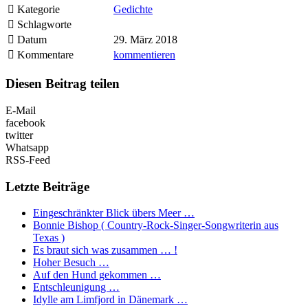
Kategorie
Gedichte
Schlagworte
Datum
29. März 2018
Kommentare
kommentieren
Diesen Beitrag teilen
E-Mail
facebook
twitter
Whatsapp
RSS-Feed
Letzte Beiträge
Eingeschränkter Blick übers Meer …
Bonnie Bishop ( Country-Rock-Singer-Songwriterin aus
Texas )
Es braut sich was zusammen … !
Hoher Besuch …
Auf den Hund gekommen …
Entschleunigung …
Idylle am Limfjord in Dänemark …