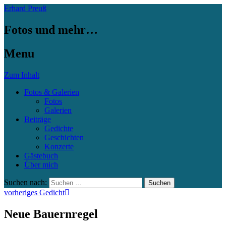
Erhard Preuß
Fotos und mehr…
Menu
Zum Inhalt
Fotos & Galerien
Fotos
Galerien
Beiträge
Gedichte
Geschichten
Konzerte
Gästebuch
Über mich
Suchen nach:
vorheriges Gedicht
Neue Bauernregel