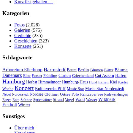
Kurz festgehalten …
Kategorien
Fotos
(2.026)
Galerien
(575)
Gedichte
(235)
Geschichten
(323)
Konzerte
(251)
Schlagworte
Barmstedt
Arboretum Ellerhoop
Berlin
Bäume
Baum
Blumen
Blätter
Dänemark
Garten
Hafen
Elbe
Griechenland
Gut Aspern
Fenster
Frühling
Hamburg
Herbst
Himmelmoor
Humburg-Haus
Kiel
Kieler
Hund
Italien
Konzert
Kulturverein Pfiff
Woche
Music Star
Music Star Norderstedt
Nordsee
Oldtimer
Ostsee
Nebel
Norderstedt
Polo
Rantzauer See
Redewendungen
Wildpark
Wald
Schnee
Strand
Regen
Rom
Sprichwörter
Vogel
Wasser
Eekholt
Winter
Sonstiges
Über mich