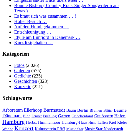
Eingeschränkter Blick übers Meer …
Bonnie Bishop ( Country-Rock-Singer-Songwriterin aus
Texas )
Es braut sich was zusammen … !
Hoher Besuch …
Auf den Hund gekommen …
Entschleunigung …
Idylle am Limfjord in Dänemark …
Kurz festgehalten …
Kategorien
Fotos
(2.026)
Galerien
(575)
Gedichte
(235)
Geschichten
(323)
Konzerte
(251)
Schlagworte
Barmstedt
Arboretum Ellerhoop
Berlin
Bäume
Baum
Blumen
Blätter
Dänemark
Garten
Hafen
Elbe
Griechenland
Gut Aspern
Fenster
Frühling
Hamburg
Herbst
Himmelmoor
Humburg-Haus
Kiel
Kieler
Hund
Italien
Konzert
Kulturverein Pfiff
Woche
Music Star
Music Star Norderstedt