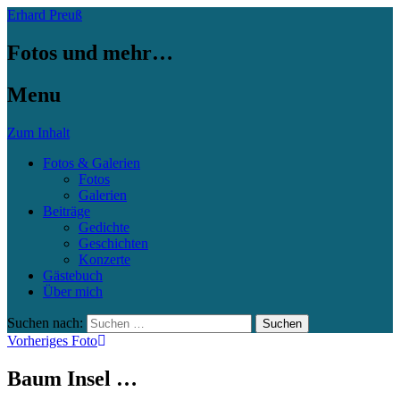
Erhard Preuß
Fotos und mehr…
Menu
Zum Inhalt
Fotos & Galerien
Fotos
Galerien
Beiträge
Gedichte
Geschichten
Konzerte
Gästebuch
Über mich
Suchen nach:
Vorheriges Foto
Baum Insel …