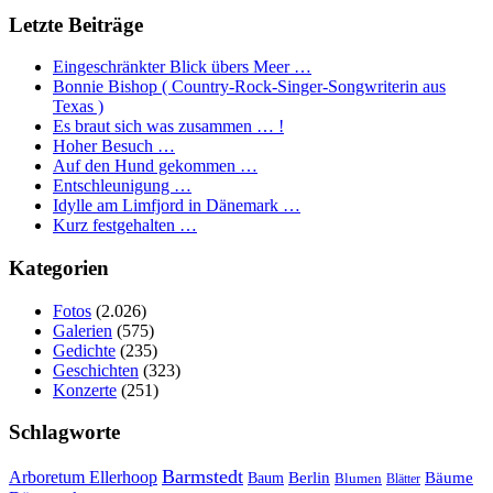
Letzte Beiträge
Eingeschränkter Blick übers Meer …
Bonnie Bishop ( Country-Rock-Singer-Songwriterin aus
Texas )
Es braut sich was zusammen … !
Hoher Besuch …
Auf den Hund gekommen …
Entschleunigung …
Idylle am Limfjord in Dänemark …
Kurz festgehalten …
Kategorien
Fotos
(2.026)
Galerien
(575)
Gedichte
(235)
Geschichten
(323)
Konzerte
(251)
Schlagworte
Barmstedt
Arboretum Ellerhoop
Berlin
Bäume
Baum
Blumen
Blätter