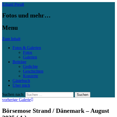
Erhard Preuß
Fotos und mehr…
Menu
Zum Inhalt
Fotos & Galerien
Fotos
Galerien
Beiträge
Gedichte
Geschichten
Konzerte
Gästebuch
Über mich
Suchen nach:
vorherige Galerie
Börsemose Strand / Dänemark – August