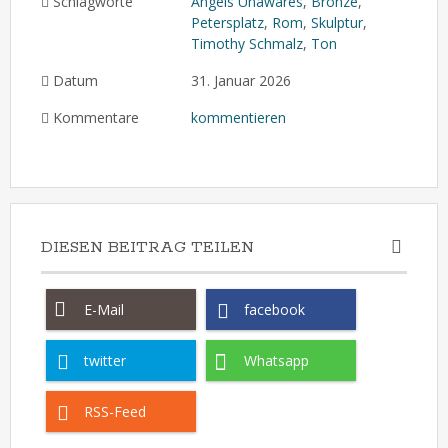
Schlagworte
Angels Unawares
,
Bronze
,
Petersplatz
,
Rom
,
Skulptur
,
Timothy Schmalz
,
Ton
Datum
31. Januar 2026
Kommentare
kommentieren
DIESEN BEITRAG TEILEN
E-Mail
facebook
twitter
Whatsapp
RSS-Feed