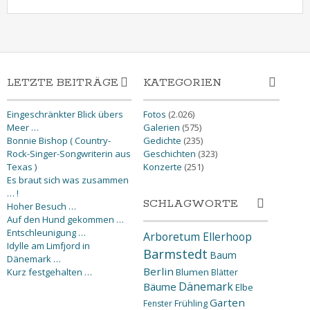
LETZTE BEITRÄGE
KATEGORIEN
Eingeschränkter Blick übers
Fotos
(2.026)
Meer …
Galerien
(575)
Bonnie Bishop ( Country-
Gedichte
(235)
Rock-Singer-Songwriterin aus
Geschichten
(323)
Texas )
Konzerte
(251)
Es braut sich was zusammen
… !
SCHLAGWORTE
Hoher Besuch …
Auf den Hund gekommen …
Entschleunigung …
Arboretum Ellerhoop
Idylle am Limfjord in
Barmstedt
Baum
Dänemark …
Berlin
Kurz festgehalten …
Blumen
Blätter
Dänemark
Bäume
Elbe
Garten
Fenster
Frühling