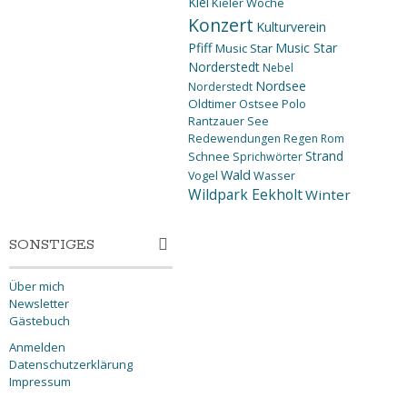
Kiel
Kieler Woche
Konzert
Kulturverein
Pfiff
Music Star
Music Star
Norderstedt
Nebel
Nordsee
Norderstedt
Oldtimer
Ostsee
Polo
Rantzauer See
Redewendungen
Regen
Rom
Strand
Schnee
Sprichwörter
Wald
Wasser
Vogel
Wildpark Eekholt
Winter
SONSTIGES
Über mich
Newsletter
Gästebuch
Anmelden
Datenschutzerklärung
Impressum