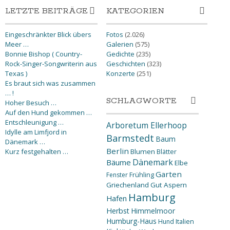
LETZTE BEITRÄGE
KATEGORIEN
Eingeschränkter Blick übers
Fotos
(2.026)
Meer …
Galerien
(575)
Bonnie Bishop ( Country-
Gedichte
(235)
Rock-Singer-Songwriterin aus
Geschichten
(323)
Texas )
Konzerte
(251)
Es braut sich was zusammen
… !
SCHLAGWORTE
Hoher Besuch …
Auf den Hund gekommen …
Entschleunigung …
Arboretum Ellerhoop
Idylle am Limfjord in
Barmstedt
Baum
Dänemark …
Berlin
Kurz festgehalten …
Blumen
Blätter
Dänemark
Bäume
Elbe
Garten
Fenster
Frühling
Griechenland
Gut Aspern
Hamburg
Hafen
Herbst
Himmelmoor
Humburg-Haus
Hund
Italien