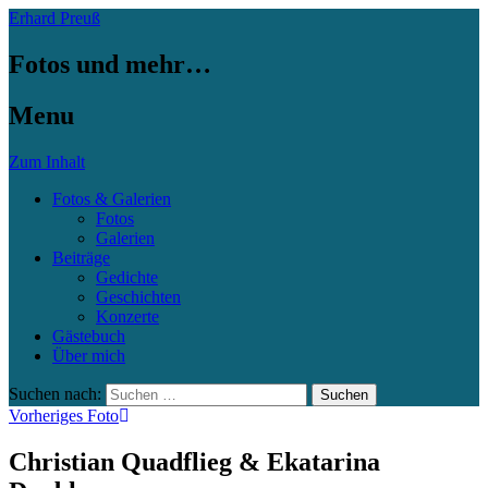
Erhard Preuß
Fotos und mehr…
Menu
Zum Inhalt
Fotos & Galerien
Fotos
Galerien
Beiträge
Gedichte
Geschichten
Konzerte
Gästebuch
Über mich
Suchen nach:
Vorheriges Foto
Christian Quadflieg & Ekatarina