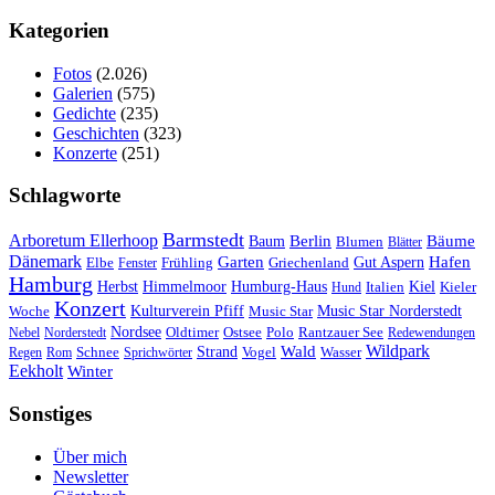
Kategorien
Fotos
(2.026)
Galerien
(575)
Gedichte
(235)
Geschichten
(323)
Konzerte
(251)
Schlagworte
Barmstedt
Arboretum Ellerhoop
Berlin
Bäume
Baum
Blumen
Blätter
Dänemark
Garten
Hafen
Elbe
Griechenland
Gut Aspern
Fenster
Frühling
Hamburg
Herbst
Himmelmoor
Humburg-Haus
Kiel
Kieler
Hund
Italien
Konzert
Kulturverein Pfiff
Woche
Music Star
Music Star Norderstedt
Nordsee
Oldtimer
Ostsee
Nebel
Norderstedt
Polo
Rantzauer See
Redewendungen
Wildpark
Wald
Schnee
Strand
Regen
Rom
Sprichwörter
Vogel
Wasser
Eekholt
Winter
Sonstiges
Über mich
Newsletter