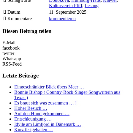
Schlagworte
Doubkova
,
Humburg-Haus
,
Klavier
,
Kulturverein Pfiff
,
Lesung
Datum
11. September 2025
Kommentare
kommentieren
Diesen Beitrag teilen
E-Mail
facebook
twitter
Whatsapp
RSS-Feed
Letzte Beiträge
Eingeschränkter Blick übers Meer …
Bonnie Bishop ( Country-Rock-Singer-Songwriterin aus
Texas )
Es braut sich was zusammen … !
Hoher Besuch …
Auf den Hund gekommen …
Entschleunigung …
Idylle am Limfjord in Dänemark …
Kurz festgehalten …