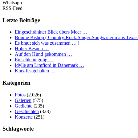
Whatsapp
RSS-Feed
Letzte Beiträge
Eingeschränkter Blick übers Meer …
Bonnie Bishop ( Country-Rock-Singer-Songwriterin aus Texas
Es braut sich was zusammen … !
Hoher Besuch …
Auf den Hund gekommen …
Entschleunigung …
Idylle am Limfjord in Dänemark …
Kurz festgehalten …
Kategorien
Fotos
(2.026)
Galerien
(575)
Gedichte
(235)
Geschichten
(323)
Konzerte
(251)
Schlagworte