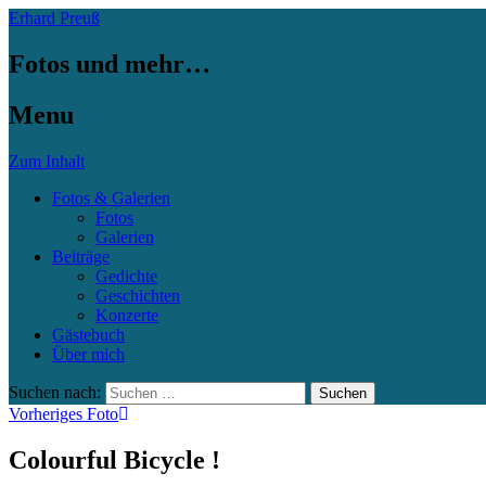
Erhard Preuß
Fotos und mehr…
Menu
Zum Inhalt
Fotos & Galerien
Fotos
Galerien
Beiträge
Gedichte
Geschichten
Konzerte
Gästebuch
Über mich
Suchen nach:
Vorheriges Foto
Colourful Bicycle !