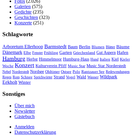
Fotos
(2.026)
Galerien
(575)
Gedichte
(235)
Geschichten
(323)
Konzerte
(251)
Schlagworte
Barmstedt
Arboretum Ellerhoop
Berlin
Bäume
Baum
Blumen
Blätter
Dänemark
Garten
Hafen
Elbe
Griechenland
Gut Aspern
Fenster
Frühling
Hamburg
Herbst
Himmelmoor
Humburg-Haus
Kiel
Kieler
Hund
Italien
Konzert
Kulturverein Pfiff
Woche
Music Star
Music Star Norderstedt
Nordsee
Oldtimer
Ostsee
Nebel
Norderstedt
Polo
Rantzauer See
Redewendungen
Wildpark
Wald
Schnee
Strand
Regen
Rom
Sprichwörter
Vogel
Wasser
Eekholt
Winter
Sonstiges
Über mich
Newsletter
Gästebuch
Anmelden
Datenschutzerklärung