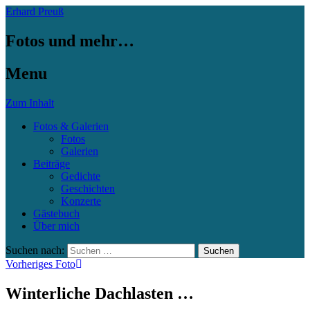
Erhard Preuß
Fotos und mehr…
Menu
Zum Inhalt
Fotos & Galerien
Fotos
Galerien
Beiträge
Gedichte
Geschichten
Konzerte
Gästebuch
Über mich
Suchen nach:
Vorheriges Foto
Winterliche Dachlasten …