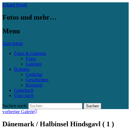
Erhard Preuß
Fotos und mehr…
Menu
Zum Inhalt
Fotos & Galerien
Fotos
Galerien
Beiträge
Gedichte
Geschichten
Konzerte
Gästebuch
Über mich
Suchen nach:
vorherige Galerie
Dänemark / Halbinsel Hindsgavl ( 1 )