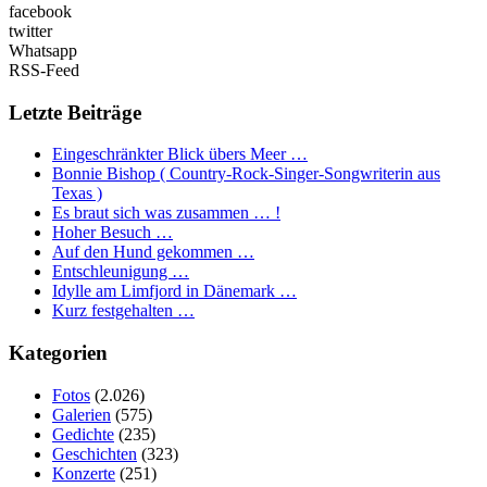
facebook
twitter
Whatsapp
RSS-Feed
Letzte Beiträge
Eingeschränkter Blick übers Meer …
Bonnie Bishop ( Country-Rock-Singer-Songwriterin aus
Texas )
Es braut sich was zusammen … !
Hoher Besuch …
Auf den Hund gekommen …
Entschleunigung …
Idylle am Limfjord in Dänemark …
Kurz festgehalten …
Kategorien
Fotos
(2.026)
Galerien
(575)
Gedichte
(235)
Geschichten
(323)
Konzerte
(251)