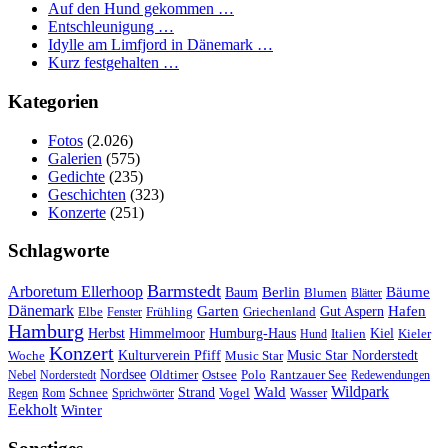
Auf den Hund gekommen …
Entschleunigung …
Idylle am Limfjord in Dänemark …
Kurz festgehalten …
Kategorien
Fotos
(2.026)
Galerien
(575)
Gedichte
(235)
Geschichten
(323)
Konzerte
(251)
Schlagworte
Barmstedt
Arboretum Ellerhoop
Berlin
Bäume
Baum
Blumen
Blätter
Dänemark
Garten
Hafen
Elbe
Griechenland
Gut Aspern
Fenster
Frühling
Hamburg
Herbst
Himmelmoor
Humburg-Haus
Kiel
Kieler
Hund
Italien
Konzert
Kulturverein Pfiff
Woche
Music Star
Music Star Norderstedt
Nordsee
Oldtimer
Ostsee
Nebel
Norderstedt
Polo
Rantzauer See
Redewendungen
Wildpark
Wald
Schnee
Strand
Regen
Rom
Sprichwörter
Vogel
Wasser
Eekholt
Winter