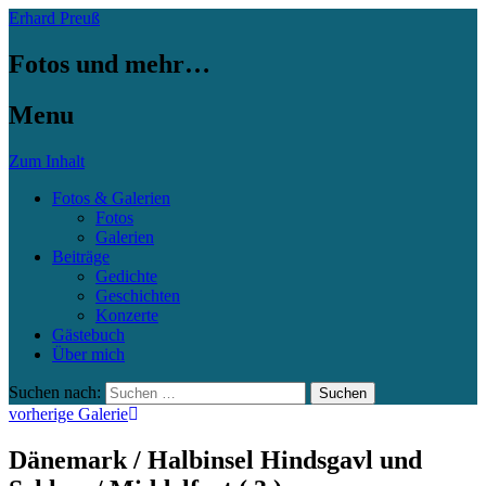
Erhard Preuß
Fotos und mehr…
Menu
Zum Inhalt
Fotos & Galerien
Fotos
Galerien
Beiträge
Gedichte
Geschichten
Konzerte
Gästebuch
Über mich
Suchen nach:
vorherige Galerie
Dänemark / Halbinsel Hindsgavl und