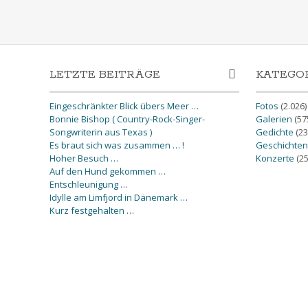
LETZTE BEITRÄGE
KATEGO
Eingeschränkter Blick übers Meer …
Fotos
(2.026)
Bonnie Bishop ( Country-Rock-Singer-
Galerien
(57
Songwriterin aus Texas )
Gedichte
(23
Es braut sich was zusammen … !
Geschichten
Hoher Besuch …
Konzerte
(25
Auf den Hund gekommen …
Entschleunigung …
Idylle am Limfjord in Dänemark …
Kurz festgehalten …