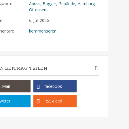
gworte
Abriss
,
Bagger
,
Gebäude
,
Hamburg
,
Ottensen
m
6. Juli 2026
entare
kommentieren
EN BEITRAG TEILEN
E-Mail
facebook
witter
RSS-Feed