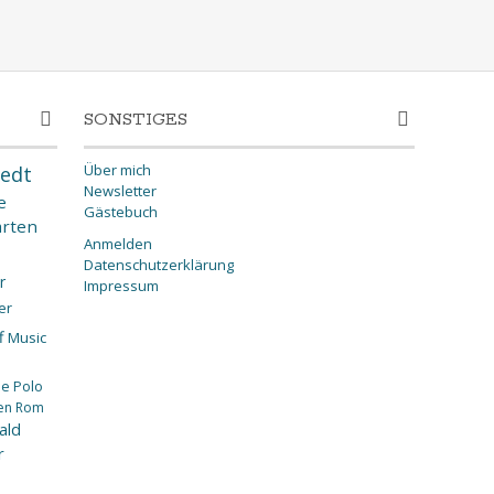
SONSTIGES
Über mich
edt
Newsletter
e
Gästebuch
rten
Anmelden
Datenschutzerklärung
r
Impressum
er
f
Music
ee
Polo
en
Rom
ald
r