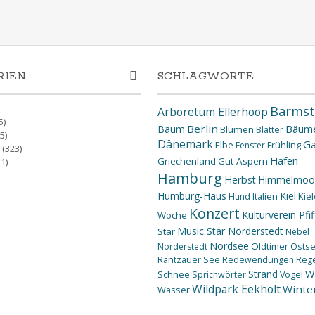
RIEN
SCHLAGWORTE
Barmst
Arboretum Ellerhoop
5)
Berlin
Bäum
Baum
Blumen
Blätter
5)
Dänemark
Ga
Elbe
Fenster
Frühling
(323)
Hafen
Griechenland
Gut Aspern
1)
Hamburg
Herbst
Himmelmoo
Humburg-Haus
Kiel
Kiel
Hund
Italien
Konzert
Kulturverein Pfif
Woche
Music Star Norderstedt
Star
Nebel
Nordsee
Oldtimer
Osts
Norderstedt
Rantzauer See
Redewendungen
Reg
W
Strand
Schnee
Sprichwörter
Vogel
Wildpark Eekholt
Winte
Wasser