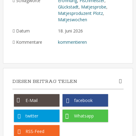
Schlagworte
Eröffnung
,
Fischmeister
,
Glückstadt
,
Matjesprobe
,
Matjesproduzent Plotz
,
Matjeswochen
Datum
18. Juni 2026
Kommentare
kommentieren
DIESEN BEITRAG TEILEN
E-Mail
facebook
twitter
Whatsapp
RSS-Feed