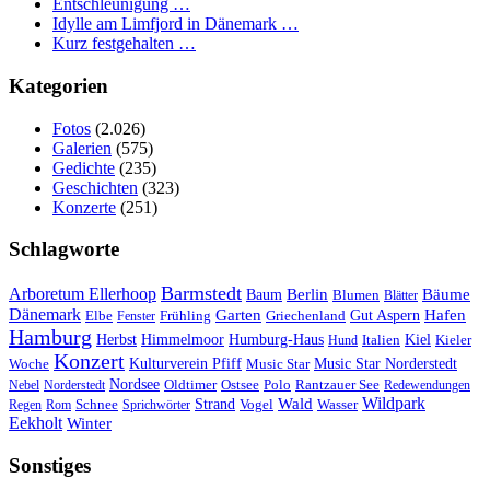
Entschleunigung …
Idylle am Limfjord in Dänemark …
Kurz festgehalten …
Kategorien
Fotos
(2.026)
Galerien
(575)
Gedichte
(235)
Geschichten
(323)
Konzerte
(251)
Schlagworte
Barmstedt
Arboretum Ellerhoop
Berlin
Bäume
Baum
Blumen
Blätter
Dänemark
Garten
Hafen
Elbe
Griechenland
Gut Aspern
Fenster
Frühling
Hamburg
Herbst
Himmelmoor
Humburg-Haus
Kiel
Kieler
Hund
Italien
Konzert
Kulturverein Pfiff
Woche
Music Star
Music Star Norderstedt
Nordsee
Oldtimer
Ostsee
Nebel
Norderstedt
Polo
Rantzauer See
Redewendungen
Wildpark
Wald
Schnee
Strand
Regen
Rom
Sprichwörter
Vogel
Wasser
Eekholt
Winter
Sonstiges