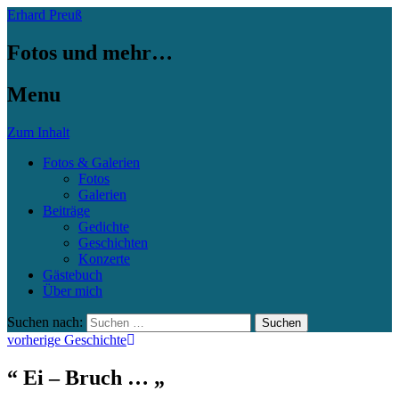
Erhard Preuß
Fotos und mehr…
Menu
Zum Inhalt
Fotos & Galerien
Fotos
Galerien
Beiträge
Gedichte
Geschichten
Konzerte
Gästebuch
Über mich
Suchen nach:
vorherige Geschichte
“ Ei – Bruch … „