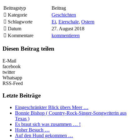
Beitragstyp
Beitrag
Kategorie
Geschichten
Schlagworte
Ei
,
Eierschale
,
Ostern
Datum
27. August 2018
Kommentare
kommentieren
Diesen Beitrag teilen
E-Mail
facebook
twitter
Whatsapp
RSS-Feed
Letzte Beiträge
Eingeschränkter Blick übers Meer …
Bonnie Bishop ( Country-Rock-Singer-Songwriterin aus
Texas )
Es braut sich was zusammen … !
Hoher Besuch …
Auf den Hund gekommen …