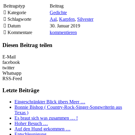
Beitragstyp
Beitrag
Kategorie
Gedichte
Schlagworte
Aal
,
Karpfen
,
Silvester
Datum
30. Januar 2019
Kommentare
kommentieren
Diesen Beitrag teilen
E-Mail
facebook
twitter
Whatsapp
RSS-Feed
Letzte Beiträge
Eingeschränkter Blick übers Meer …
Bonnie Bishop ( Country-Rock-Singer-Songwriterin aus
Texas )
Es braut sich was zusammen … !
Hoher Besuch …
Auf den Hund gekommen …
Entschleunigung …