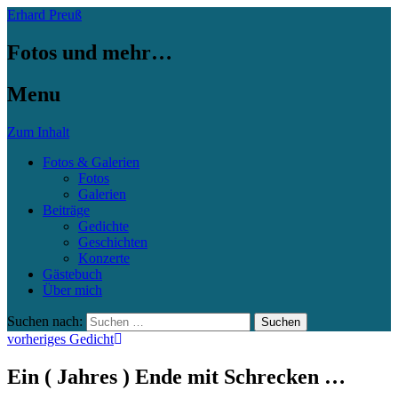
Erhard Preuß
Fotos und mehr…
Menu
Zum Inhalt
Fotos & Galerien
Fotos
Galerien
Beiträge
Gedichte
Geschichten
Konzerte
Gästebuch
Über mich
Suchen nach:
vorheriges Gedicht
Ein ( Jahres ) Ende mit Schrecken …