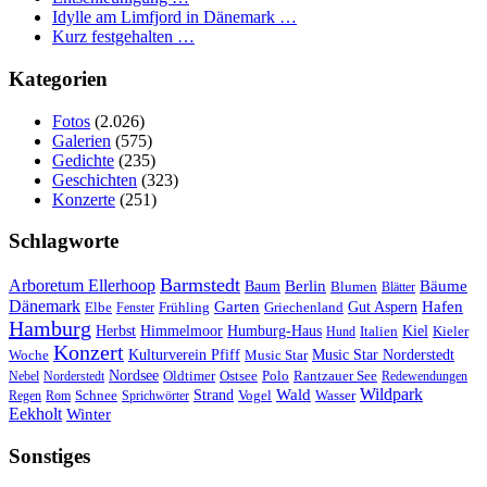
Idylle am Limfjord in Dänemark …
Kurz festgehalten …
Kategorien
Fotos
(2.026)
Galerien
(575)
Gedichte
(235)
Geschichten
(323)
Konzerte
(251)
Schlagworte
Barmstedt
Arboretum Ellerhoop
Berlin
Bäume
Baum
Blumen
Blätter
Dänemark
Garten
Hafen
Elbe
Griechenland
Gut Aspern
Fenster
Frühling
Hamburg
Herbst
Himmelmoor
Humburg-Haus
Kiel
Kieler
Hund
Italien
Konzert
Kulturverein Pfiff
Woche
Music Star
Music Star Norderstedt
Nordsee
Oldtimer
Ostsee
Nebel
Norderstedt
Polo
Rantzauer See
Redewendungen
Wildpark
Wald
Schnee
Strand
Regen
Rom
Sprichwörter
Vogel
Wasser
Eekholt
Winter
Sonstiges