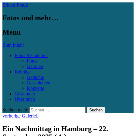
Erhard Preuß
Fotos und mehr…
Menu
Zum Inhalt
Fotos & Galerien
Fotos
Galerien
Beiträge
Gedichte
Geschichten
Konzerte
Gästebuch
Über mich
Suchen nach:
vorherige Galerie
Ein Nachmittag in Hamburg – 22.