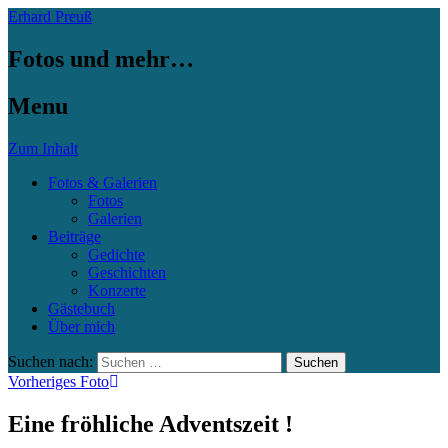
Erhard Preuß
Fotos und mehr…
Menu
Zum Inhalt
Fotos & Galerien
Fotos
Galerien
Beiträge
Gedichte
Geschichten
Konzerte
Gästebuch
Über mich
Suchen nach:
Vorheriges Foto
Eine fröhliche Adventszeit !