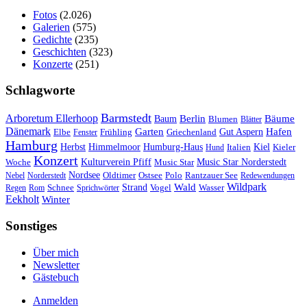
Fotos
(2.026)
Galerien
(575)
Gedichte
(235)
Geschichten
(323)
Konzerte
(251)
Schlagworte
Barmstedt
Arboretum Ellerhoop
Berlin
Bäume
Baum
Blumen
Blätter
Dänemark
Garten
Hafen
Elbe
Griechenland
Gut Aspern
Fenster
Frühling
Hamburg
Herbst
Himmelmoor
Humburg-Haus
Kiel
Kieler
Hund
Italien
Konzert
Kulturverein Pfiff
Woche
Music Star
Music Star Norderstedt
Nordsee
Oldtimer
Ostsee
Nebel
Norderstedt
Polo
Rantzauer See
Redewendungen
Wildpark
Wald
Schnee
Strand
Regen
Rom
Sprichwörter
Vogel
Wasser
Eekholt
Winter
Sonstiges
Über mich
Newsletter
Gästebuch
Anmelden