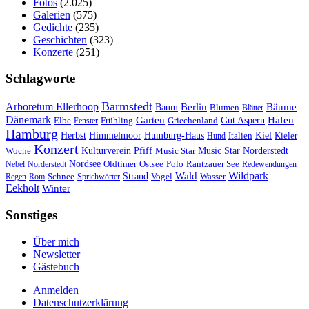
Fotos
(2.025)
Galerien
(575)
Gedichte
(235)
Geschichten
(323)
Konzerte
(251)
Schlagworte
Barmstedt
Arboretum Ellerhoop
Berlin
Bäume
Baum
Blumen
Blätter
Dänemark
Garten
Hafen
Elbe
Griechenland
Gut Aspern
Fenster
Frühling
Hamburg
Herbst
Himmelmoor
Humburg-Haus
Kiel
Kieler
Hund
Italien
Konzert
Kulturverein Pfiff
Woche
Music Star
Music Star Norderstedt
Nordsee
Oldtimer
Ostsee
Nebel
Norderstedt
Polo
Rantzauer See
Redewendungen
Wildpark
Wald
Schnee
Strand
Regen
Rom
Sprichwörter
Vogel
Wasser
Eekholt
Winter
Sonstiges
Über mich
Newsletter
Gästebuch
Anmelden
Datenschutzerklärung