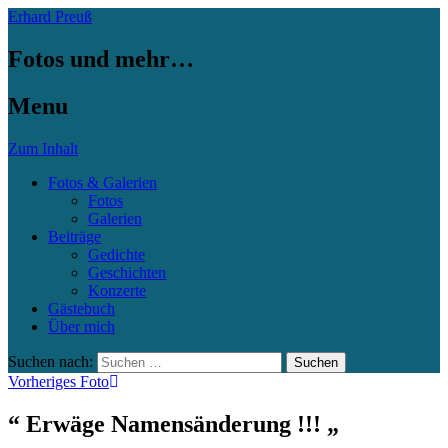
Erhard Preuß
Fotos und mehr…
Menu
Zum Inhalt
Fotos & Galerien
Fotos
Galerien
Beiträge
Gedichte
Geschichten
Konzerte
Gästebuch
Über mich
Suchen nach:
Vorheriges Foto
“ Erwäge Namensänderung !!! „