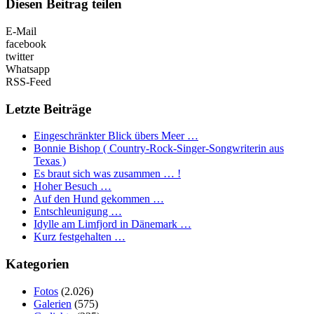
Diesen Beitrag teilen
E-Mail
facebook
twitter
Whatsapp
RSS-Feed
Letzte Beiträge
Eingeschränkter Blick übers Meer …
Bonnie Bishop ( Country-Rock-Singer-Songwriterin aus
Texas )
Es braut sich was zusammen … !
Hoher Besuch …
Auf den Hund gekommen …
Entschleunigung …
Idylle am Limfjord in Dänemark …
Kurz festgehalten …
Kategorien
Fotos
(2.026)
Galerien
(575)