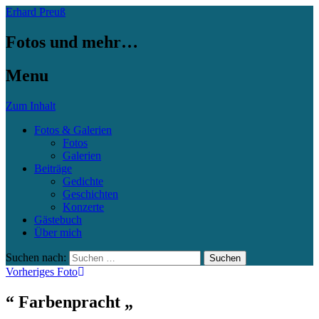
Erhard Preuß
Fotos und mehr…
Menu
Zum Inhalt
Fotos & Galerien
Fotos
Galerien
Beiträge
Gedichte
Geschichten
Konzerte
Gästebuch
Über mich
Suchen nach:
Vorheriges Foto
“ Farbenpracht „