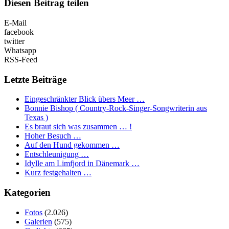
Diesen Beitrag teilen
E-Mail
facebook
twitter
Whatsapp
RSS-Feed
Letzte Beiträge
Eingeschränkter Blick übers Meer …
Bonnie Bishop ( Country-Rock-Singer-Songwriterin aus
Texas )
Es braut sich was zusammen … !
Hoher Besuch …
Auf den Hund gekommen …
Entschleunigung …
Idylle am Limfjord in Dänemark …
Kurz festgehalten …
Kategorien
Fotos
(2.026)
Galerien
(575)