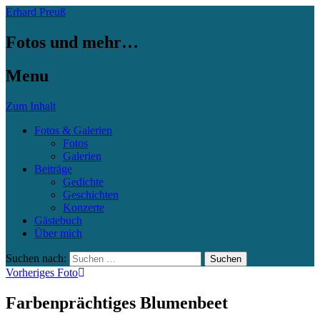
Erhard Preuß
Fotos und mehr…
Menu
Zum Inhalt
Fotos & Galerien
Fotos
Galerien
Beiträge
Gedichte
Geschichten
Konzerte
Gästebuch
Über mich
Suchen nach:
Vorheriges Foto
Farbenprächtiges Blumenbeet