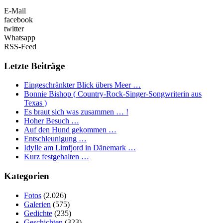
E-Mail
facebook
twitter
Whatsapp
RSS-Feed
Letzte Beiträge
Eingeschränkter Blick übers Meer …
Bonnie Bishop ( Country-Rock-Singer-Songwriterin aus
Texas )
Es braut sich was zusammen … !
Hoher Besuch …
Auf den Hund gekommen …
Entschleunigung …
Idylle am Limfjord in Dänemark …
Kurz festgehalten …
Kategorien
Fotos
(2.026)
Galerien
(575)
Gedichte
(235)
Geschichten
(323)