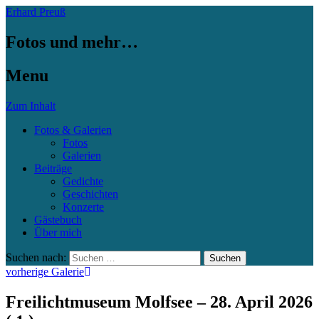
Erhard Preuß
Fotos und mehr…
Menu
Zum Inhalt
Fotos & Galerien
Fotos
Galerien
Beiträge
Gedichte
Geschichten
Konzerte
Gästebuch
Über mich
Suchen nach:
vorherige Galerie
Freilichtmuseum Molfsee – 28. April 2026