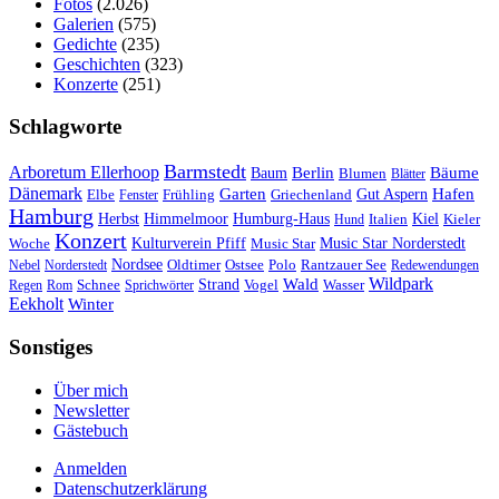
Fotos
(2.026)
Galerien
(575)
Gedichte
(235)
Geschichten
(323)
Konzerte
(251)
Schlagworte
Barmstedt
Arboretum Ellerhoop
Berlin
Bäume
Baum
Blumen
Blätter
Dänemark
Garten
Hafen
Elbe
Griechenland
Gut Aspern
Fenster
Frühling
Hamburg
Herbst
Himmelmoor
Humburg-Haus
Kiel
Kieler
Hund
Italien
Konzert
Kulturverein Pfiff
Woche
Music Star
Music Star Norderstedt
Nordsee
Oldtimer
Ostsee
Nebel
Norderstedt
Polo
Rantzauer See
Redewendungen
Wildpark
Wald
Schnee
Strand
Regen
Rom
Sprichwörter
Vogel
Wasser
Eekholt
Winter
Sonstiges
Über mich
Newsletter
Gästebuch
Anmelden
Datenschutzerklärung