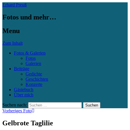
Erhard Preuß
Fotos und mehr…
Menu
Zum Inhalt
Fotos & Galerien
Fotos
Galerien
Beiträge
Gedichte
Geschichten
Konzerte
Gästebuch
Über mich
Suchen nach:
Vorheriges Foto
Gelbrote Taglilie