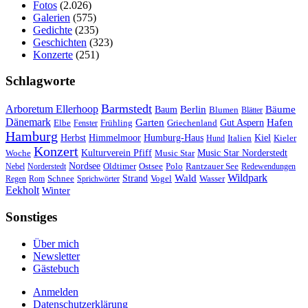
Fotos
(2.026)
Galerien
(575)
Gedichte
(235)
Geschichten
(323)
Konzerte
(251)
Schlagworte
Barmstedt
Arboretum Ellerhoop
Berlin
Bäume
Baum
Blumen
Blätter
Dänemark
Garten
Hafen
Elbe
Griechenland
Gut Aspern
Fenster
Frühling
Hamburg
Herbst
Himmelmoor
Humburg-Haus
Kiel
Kieler
Hund
Italien
Konzert
Kulturverein Pfiff
Woche
Music Star
Music Star Norderstedt
Nordsee
Oldtimer
Ostsee
Nebel
Norderstedt
Polo
Rantzauer See
Redewendungen
Wildpark
Wald
Schnee
Strand
Regen
Rom
Sprichwörter
Vogel
Wasser
Eekholt
Winter
Sonstiges
Über mich
Newsletter
Gästebuch
Anmelden
Datenschutzerklärung