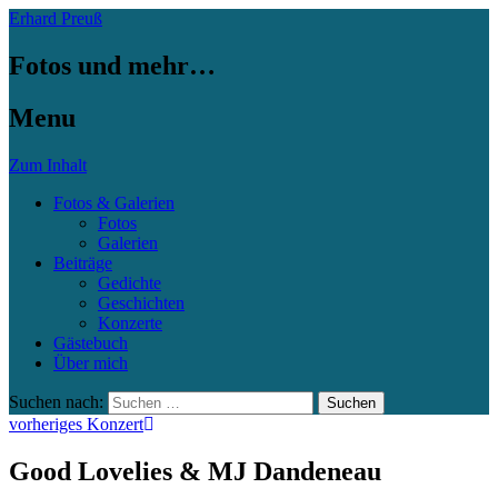
Erhard Preuß
Fotos und mehr…
Menu
Zum Inhalt
Fotos & Galerien
Fotos
Galerien
Beiträge
Gedichte
Geschichten
Konzerte
Gästebuch
Über mich
Suchen nach:
vorheriges Konzert
Good Lovelies & MJ Dandeneau