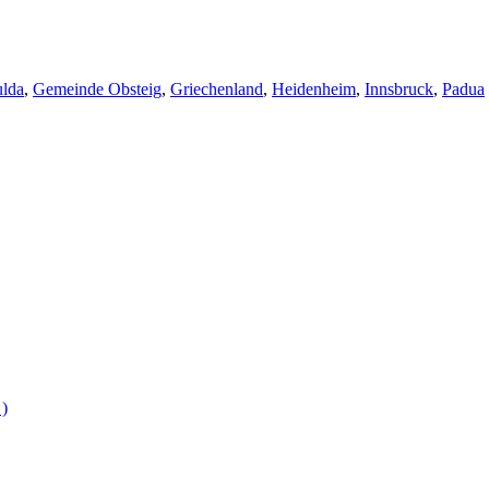
ulda
,
Gemeinde Obsteig
,
Griechenland
,
Heidenheim
,
Innsbruck
,
Padua
 )