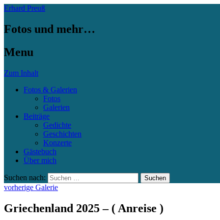
Erhard Preuß
Fotos und mehr…
Menu
Zum Inhalt
Fotos & Galerien
Fotos
Galerien
Beiträge
Gedichte
Geschichten
Konzerte
Gästebuch
Über mich
Suchen nach:
vorherige Galerie
Griechenland 2025 – ( Anreise )