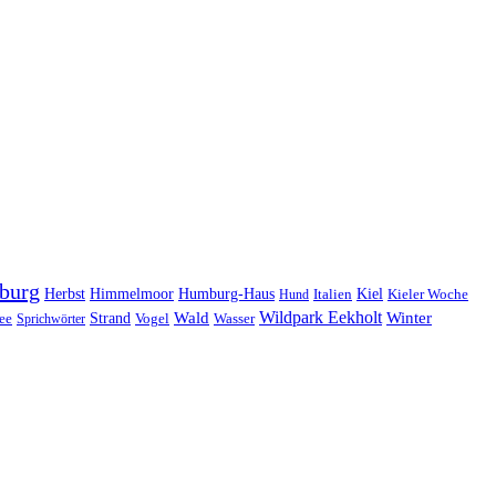
burg
Herbst
Himmelmoor
Humburg-Haus
Kiel
Kieler Woche
Hund
Italien
Wildpark Eekholt
Wald
Winter
ee
Strand
Sprichwörter
Vogel
Wasser