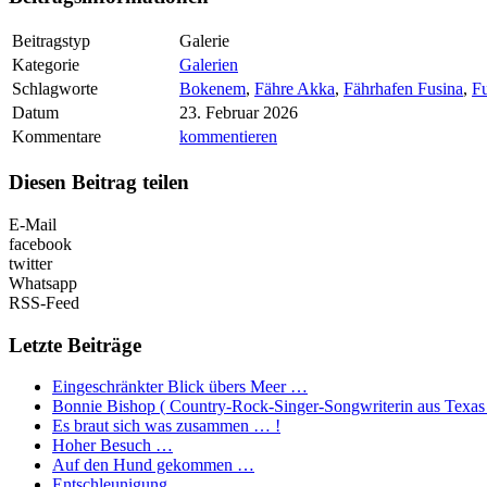
Beitragstyp
Galerie
Kategorie
Galerien
Schlagworte
Bokenem
,
Fähre Akka
,
Fährhafen Fusina
,
F
Datum
23. Februar 2026
Kommentare
kommentieren
Diesen Beitrag teilen
E-Mail
facebook
twitter
Whatsapp
RSS-Feed
Letzte Beiträge
Eingeschränkter Blick übers Meer …
Bonnie Bishop ( Country-Rock-Singer-Songwriterin aus Texas
Es braut sich was zusammen … !
Hoher Besuch …
Auf den Hund gekommen …
Entschleunigung …