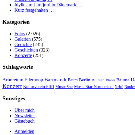
Idylle am Limfjord in Dänemark …
Kurz festgehalten …
Kategorien
Fotos
(2.026)
Galerien
(575)
Gedichte
(235)
Geschichten
(323)
Konzerte
(251)
Schlagworte
Barmstedt
Arboretum Ellerhoop
Berlin
D
Bäume
Baum
Blumen
Blätter
Konzert
Kulturverein Pfiff
Music Star
Music Star Norderstedt
Nebel
Norder
Sonstiges
Über mich
Newsletter
Gästebuch
Anmelden