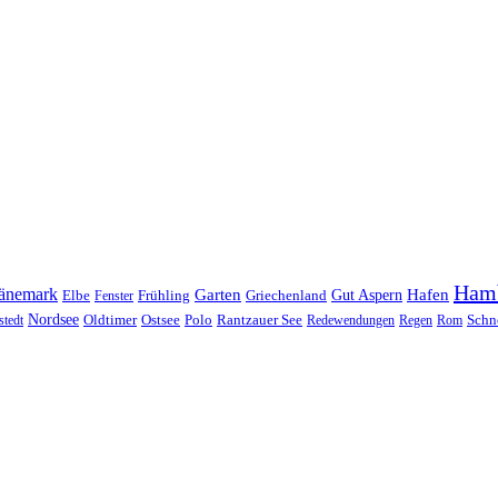
Ham
änemark
Garten
Hafen
Elbe
Griechenland
Gut Aspern
Fenster
Frühling
Nordsee
Oldtimer
Ostsee
Schn
stedt
Polo
Rantzauer See
Redewendungen
Regen
Rom