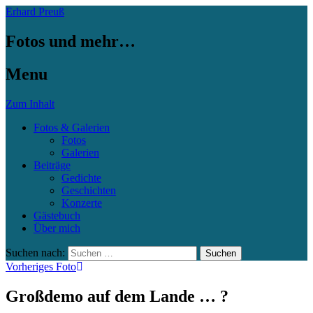
Erhard Preuß
Fotos und mehr…
Menu
Zum Inhalt
Fotos & Galerien
Fotos
Galerien
Beiträge
Gedichte
Geschichten
Konzerte
Gästebuch
Über mich
Suchen nach:
Vorheriges Foto
Großdemo auf dem Lande … ?