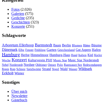
Kategorien
Fotos
(2.026)
Galerien
(575)
Gedichte
(235)
Geschichten
(323)
Konzerte
(251)
Schlagworte
Barmstedt
Arboretum Ellerhoop
Berlin
Bäume
Baum
Blumen
Blätter
Dänemark
Garten
Hafen
Elbe
Griechenland
Gut Aspern
Fenster
Frühling
Hamburg
Herbst
Himmelmoor
Humburg-Haus
Kiel
Kieler
Hund
Italien
Konzert
Kulturverein Pfiff
Woche
Music Star
Music Star Norderstedt
Nordsee
Oldtimer
Ostsee
Nebel
Norderstedt
Polo
Rantzauer See
Redewendungen
Wildpark
Wald
Schnee
Strand
Regen
Rom
Sprichwörter
Vogel
Wasser
Eekholt
Winter
Sonstiges
Über mich
Newsletter
Gästebuch