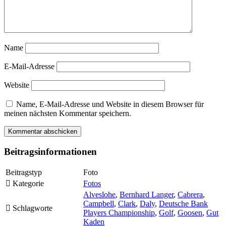
Name
E-Mail-Adresse
Website
Name, E-Mail-Adresse und Website in diesem Browser für
meinen nächsten Kommentar speichern.
Beitragsinformationen
Beitragstyp
Foto
Kategorie
Fotos
Alveslohe
,
Bernhard Langer
,
Cabrera
,
Campbell
,
Clark
,
Daly
,
Deutsche Bank
Schlagworte
Players Championship
,
Golf
,
Goosen
,
Gut
Kaden