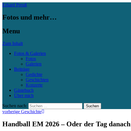
Erhard Preuß
Fotos und mehr…
Menu
Zum Inhalt
Fotos & Galerien
Fotos
Galerien
Beiträge
Gedichte
Geschichten
Konzerte
Gästebuch
Über mich
Suchen nach:
vorherige Geschichte
Handball EM 2026 – Oder der Tag danac