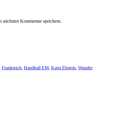
n nächsten Kommentar speichern.
,
Frankreich
,
Handball EM
,
Katja Ebstein
,
Wunder