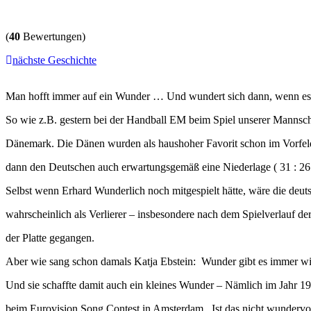
(
40
Bewertungen)
nächste Geschichte
Man hofft immer auf ein Wunder … Und wundert sich dann, wenn es ni
So wie z.B. gestern bei der Handball EM beim Spiel unserer Mannsc
Dänemark. Die Dänen wurden als haushoher Favorit schon im Vorfel
dann den Deutschen auch erwartungsgemäß eine Niederlage ( 31 : 26 
Selbst wenn Erhard Wunderlich noch mitgespielt hätte, wäre die deu
wahrscheinlich als Verlierer – insbesondere nach dem Spielverlauf der
der Platte gegangen.
Aber wie sang schon damals Katja Ebstein: Wunder gibt es immer wi
Und sie schaffte damit auch ein kleines Wunder – Nämlich im Jahr 19
beim Eurovision Song Contest in Amsterdam. Ist das nicht wundervol