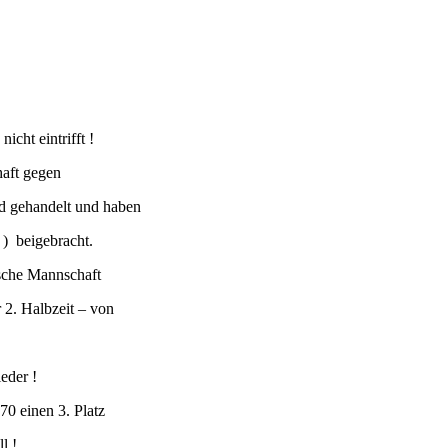
cht eintrifft !
haft gegen
d gehandelt und haben
) beigebracht.
tsche Mannschaft
 2. Halbzeit – von
eder !
70 einen 3. Platz
l !