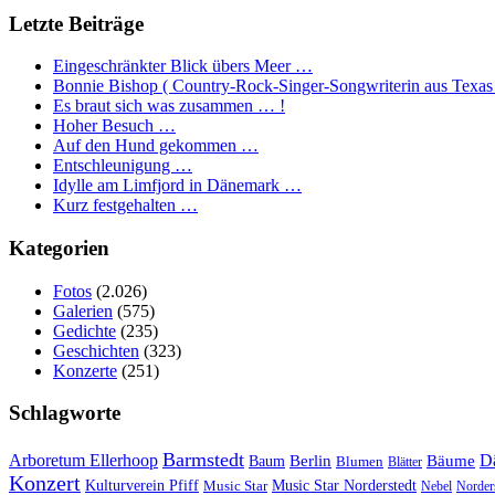
Letzte Beiträge
Eingeschränkter Blick übers Meer …
Bonnie Bishop ( Country-Rock-Singer-Songwriterin aus Texas
Es braut sich was zusammen … !
Hoher Besuch …
Auf den Hund gekommen …
Entschleunigung …
Idylle am Limfjord in Dänemark …
Kurz festgehalten …
Kategorien
Fotos
(2.026)
Galerien
(575)
Gedichte
(235)
Geschichten
(323)
Konzerte
(251)
Schlagworte
Barmstedt
Arboretum Ellerhoop
Berlin
D
Bäume
Baum
Blumen
Blätter
Konzert
Kulturverein Pfiff
Music Star
Music Star Norderstedt
Nebel
Norder