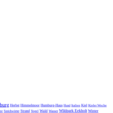
burg
Herbst
Himmelmoor
Humburg-Haus
Kiel
Kieler Woche
Hund
Italien
Wildpark Eekholt
Wald
Winter
ee
Strand
Sprichwörter
Vogel
Wasser