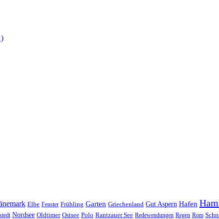
 )
Ham
änemark
Garten
Hafen
Elbe
Griechenland
Gut Aspern
Fenster
Frühling
Nordsee
Oldtimer
Ostsee
Schn
stedt
Polo
Rantzauer See
Redewendungen
Regen
Rom