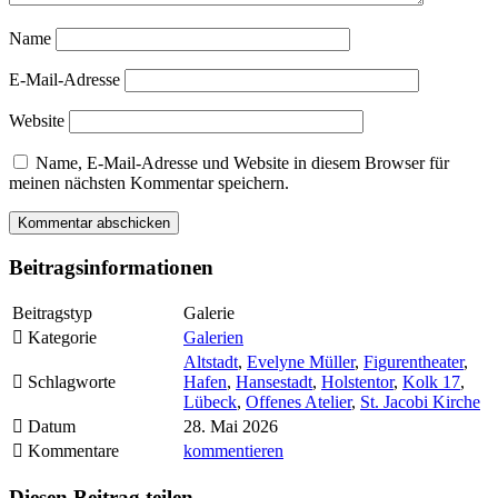
Name
E-Mail-Adresse
Website
Name, E-Mail-Adresse und Website in diesem Browser für
meinen nächsten Kommentar speichern.
Beitragsinformationen
Beitragstyp
Galerie
Kategorie
Galerien
Altstadt
,
Evelyne Müller
,
Figurentheater
,
Schlagworte
Hafen
,
Hansestadt
,
Holstentor
,
Kolk 17
,
Lübeck
,
Offenes Atelier
,
St. Jacobi Kirche
Datum
28. Mai 2026
Kommentare
kommentieren
Diesen Beitrag teilen