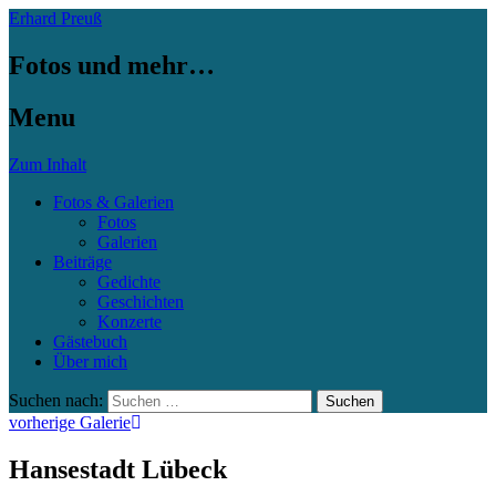
Erhard Preuß
Fotos und mehr…
Menu
Zum Inhalt
Fotos & Galerien
Fotos
Galerien
Beiträge
Gedichte
Geschichten
Konzerte
Gästebuch
Über mich
Suchen nach:
vorherige Galerie
Hansestadt Lübeck