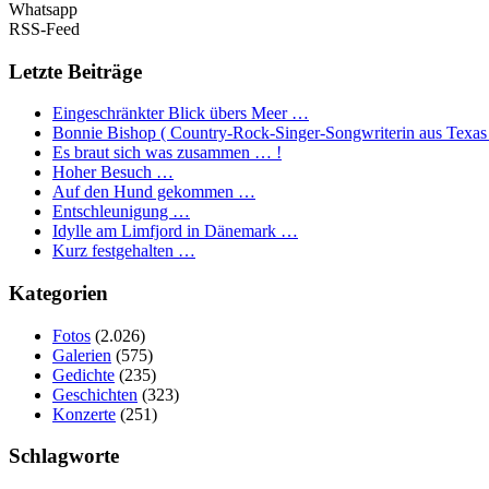
Whatsapp
RSS-Feed
Letzte Beiträge
Eingeschränkter Blick übers Meer …
Bonnie Bishop ( Country-Rock-Singer-Songwriterin aus Texas
Es braut sich was zusammen … !
Hoher Besuch …
Auf den Hund gekommen …
Entschleunigung …
Idylle am Limfjord in Dänemark …
Kurz festgehalten …
Kategorien
Fotos
(2.026)
Galerien
(575)
Gedichte
(235)
Geschichten
(323)
Konzerte
(251)
Schlagworte