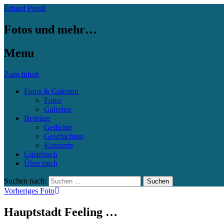
Erhard Preuß
Fotos und mehr…
Menu
Zum Inhalt
Fotos & Galerien
Fotos
Galerien
Beiträge
Gedichte
Geschichten
Konzerte
Gästebuch
Über mich
Suchen nach:
Vorheriges Foto
Hauptstadt Feeling …