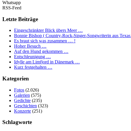
Whatsapp
RSS-Feed
Letzte Beiträge
Eingeschränkter Blick übers Meer …
Bonnie Bishop ( Country-Rock-Singer-Songwriterin aus Texas
Es braut sich was zusammen … !
Hoher Besuch …
Auf den Hund gekommen …
Entschleunigung …
Idylle am Limfjord in Dänemark …
Kurz festgehalten …
Kategorien
Fotos
(2.026)
Galerien
(575)
Gedichte
(235)
Geschichten
(323)
Konzerte
(251)
Schlagworte