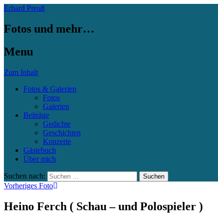
Erhard Preuß
Fotos und mehr…
Menu
Zum Inhalt
Fotos & Galerien
Fotos
Galerien
Beiträge
Gedichte
Geschichten
Konzerte
Gästebuch
Über mich
Suchen nach:
Vorheriges Foto
Heino Ferch ( Schau – und Polospieler )