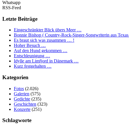
Whatsapp
RSS-Feed
Letzte Beiträge
Eingeschränkter Blick übers Meer …
Bonnie Bishop ( Country-Rock-Singer-Songwriterin aus Texas
Es braut sich was zusammen … !
Hoher Besuch …
Auf den Hund gekommen …
Entschleunigung …
Idylle am Limfjord in Dänemark …
Kurz festgehalten …
Kategorien
Fotos
(2.026)
Galerien
(575)
Gedichte
(235)
Geschichten
(323)
Konzerte
(251)
Schlagworte