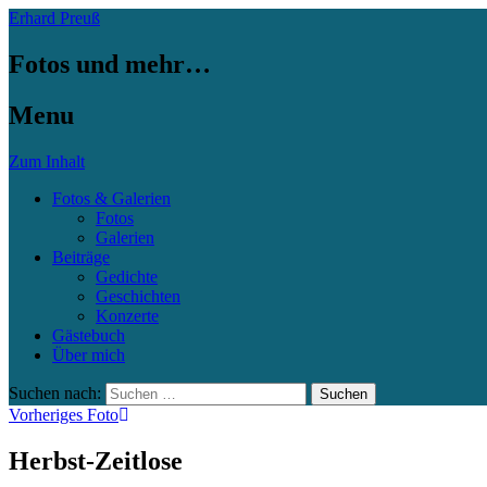
Erhard Preuß
Fotos und mehr…
Menu
Zum Inhalt
Fotos & Galerien
Fotos
Galerien
Beiträge
Gedichte
Geschichten
Konzerte
Gästebuch
Über mich
Suchen nach:
Vorheriges Foto
Herbst-Zeitlose