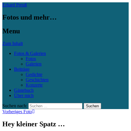
Erhard Preuß
Fotos und mehr…
Menu
Zum Inhalt
Fotos & Galerien
Fotos
Galerien
Beiträge
Gedichte
Geschichten
Konzerte
Gästebuch
Über mich
Suchen nach:
Vorheriges Foto
Hey kleiner Spatz …