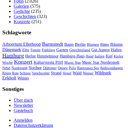
Fotos
(2.026)
Galerien
(575)
Gedichte
(235)
Geschichten
(323)
Konzerte
(251)
Schlagworte
Barmstedt
Arboretum Ellerhoop
Berlin
Bäume
Baum
Blumen
Blätter
Dänemark
Garten
Hafen
Elbe
Griechenland
Gut Aspern
Fenster
Frühling
Hamburg
Herbst
Himmelmoor
Humburg-Haus
Kiel
Kieler
Hund
Italien
Konzert
Kulturverein Pfiff
Woche
Music Star
Music Star Norderstedt
Nordsee
Oldtimer
Ostsee
Nebel
Norderstedt
Polo
Rantzauer See
Redewendungen
Wildpark
Wald
Schnee
Strand
Regen
Rom
Sprichwörter
Vogel
Wasser
Eekholt
Winter
Sonstiges
Über mich
Newsletter
Gästebuch
Anmelden
Datenschutzerklärung