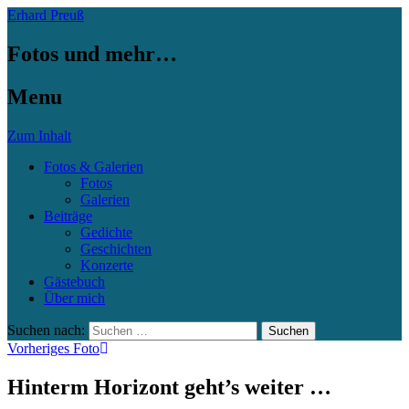
Erhard Preuß
Fotos und mehr…
Menu
Zum Inhalt
Fotos & Galerien
Fotos
Galerien
Beiträge
Gedichte
Geschichten
Konzerte
Gästebuch
Über mich
Suchen nach:
Vorheriges Foto
Hinterm Horizont geht’s weiter …