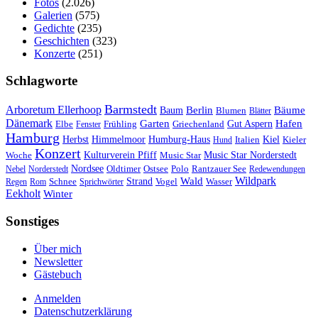
Fotos
(2.026)
Galerien
(575)
Gedichte
(235)
Geschichten
(323)
Konzerte
(251)
Schlagworte
Barmstedt
Arboretum Ellerhoop
Berlin
Bäume
Baum
Blumen
Blätter
Dänemark
Garten
Hafen
Elbe
Griechenland
Gut Aspern
Fenster
Frühling
Hamburg
Herbst
Himmelmoor
Humburg-Haus
Kiel
Kieler
Hund
Italien
Konzert
Kulturverein Pfiff
Woche
Music Star
Music Star Norderstedt
Nordsee
Oldtimer
Ostsee
Nebel
Norderstedt
Polo
Rantzauer See
Redewendungen
Wildpark
Wald
Schnee
Strand
Regen
Rom
Sprichwörter
Vogel
Wasser
Eekholt
Winter
Sonstiges
Über mich
Newsletter
Gästebuch
Anmelden
Datenschutzerklärung