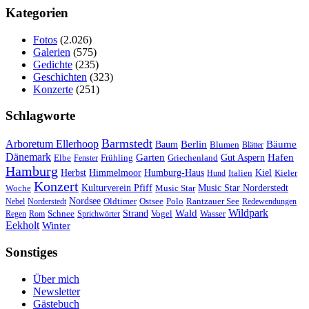
Kategorien
Fotos
(2.026)
Galerien
(575)
Gedichte
(235)
Geschichten
(323)
Konzerte
(251)
Schlagworte
Barmstedt
Arboretum Ellerhoop
Berlin
Bäume
Baum
Blumen
Blätter
Dänemark
Garten
Hafen
Elbe
Griechenland
Gut Aspern
Fenster
Frühling
Hamburg
Herbst
Himmelmoor
Humburg-Haus
Kiel
Kieler
Hund
Italien
Konzert
Kulturverein Pfiff
Woche
Music Star
Music Star Norderstedt
Nordsee
Oldtimer
Ostsee
Nebel
Norderstedt
Polo
Rantzauer See
Redewendungen
Wildpark
Wald
Schnee
Strand
Regen
Rom
Sprichwörter
Vogel
Wasser
Eekholt
Winter
Sonstiges
Über mich
Newsletter
Gästebuch