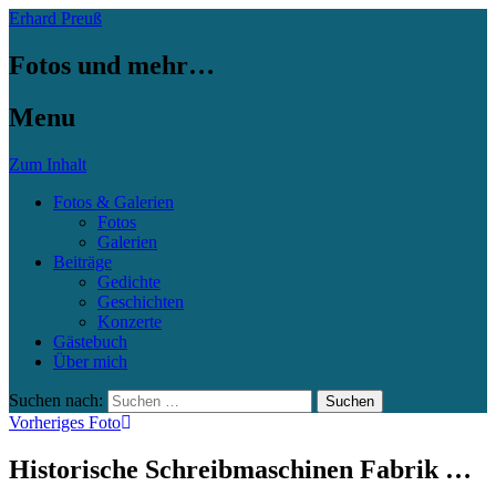
Erhard Preuß
Fotos und mehr…
Menu
Zum Inhalt
Fotos & Galerien
Fotos
Galerien
Beiträge
Gedichte
Geschichten
Konzerte
Gästebuch
Über mich
Suchen nach:
Vorheriges Foto
Historische Schreibmaschinen Fabrik …