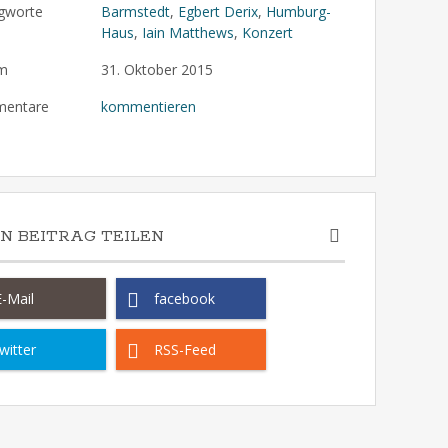
gworte
Barmstedt
,
Egbert Derix
,
Humburg-
Haus
,
Iain Matthews
,
Konzert
m
31. Oktober 2015
entare
kommentieren
EN BEITRAG TEILEN
E-Mail
facebook
witter
RSS-Feed