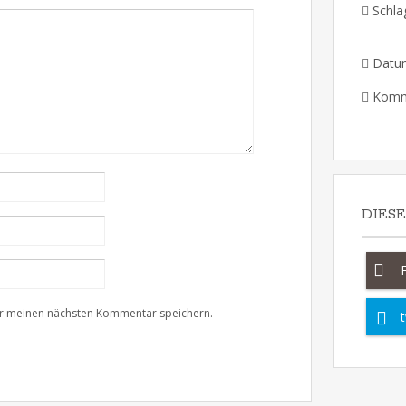
Schla
Datu
Komm
DIES
ür meinen nächsten Kommentar speichern.
t