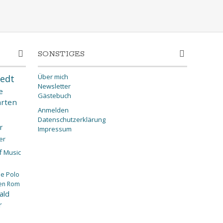
SONSTIGES
Über mich
edt
Newsletter
e
Gästebuch
rten
Anmelden
Datenschutzerklärung
r
Impressum
er
f
Music
ee
Polo
en
Rom
ald
r