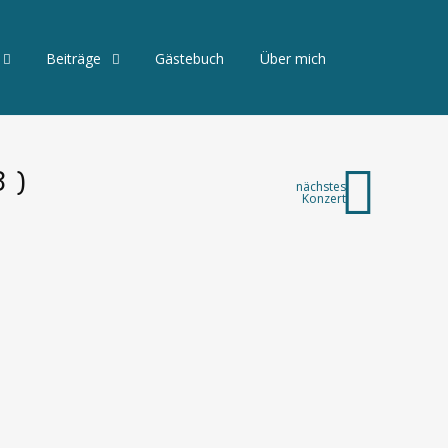
Beiträge
Gästebuch
Über mich
 )
nächstes
Konzert