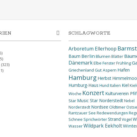
RIEN
SCHLAGWORTE
Barmst
Arboretum Ellerhoop
5)
Berlin
Bäum
Baum
Blumen
Blätter
5)
Dänemark
Ga
Elbe
Fenster
Frühling
(323)
Hafen
Griechenland
Gut Aspern
1)
Hamburg
Herbst
Himmelmoo
Humburg-Haus
Kiel
Kiel
Hund
Italien
Konzert
Kulturverein Pfif
Woche
Music Star Norderstedt
Star
Nebel
Nordsee
Oldtimer
Osts
Norderstedt
Rantzauer See
Redewendungen
Reg
W
Strand
Schnee
Sprichwörter
Vogel
Wildpark Eekholt
Winte
Wasser