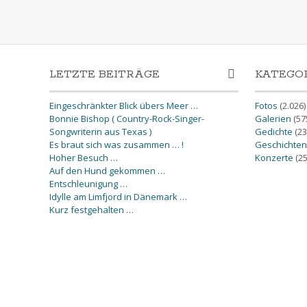
LETZTE BEITRÄGE
KATEGO
Eingeschränkter Blick übers Meer …
Fotos
(2.026)
Bonnie Bishop ( Country-Rock-Singer-
Galerien
(57
Songwriterin aus Texas )
Gedichte
(23
Es braut sich was zusammen … !
Geschichten
Hoher Besuch …
Konzerte
(25
Auf den Hund gekommen …
Entschleunigung …
Idylle am Limfjord in Dänemark …
Kurz festgehalten …