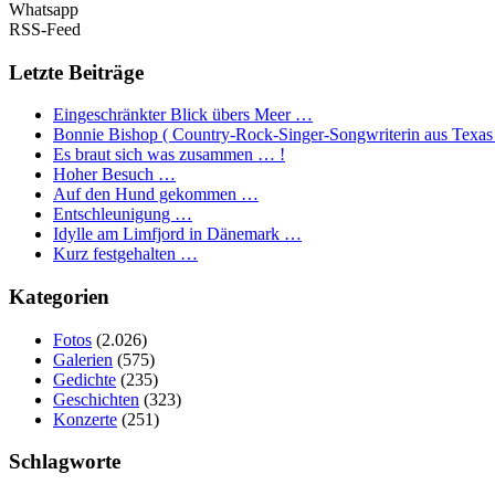
Whatsapp
RSS-Feed
Letzte Beiträge
Eingeschränkter Blick übers Meer …
Bonnie Bishop ( Country-Rock-Singer-Songwriterin aus Texas
Es braut sich was zusammen … !
Hoher Besuch …
Auf den Hund gekommen …
Entschleunigung …
Idylle am Limfjord in Dänemark …
Kurz festgehalten …
Kategorien
Fotos
(2.026)
Galerien
(575)
Gedichte
(235)
Geschichten
(323)
Konzerte
(251)
Schlagworte