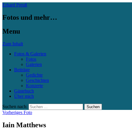
Erhard Preuß
Fotos und mehr…
Menu
Zum Inhalt
Fotos & Galerien
Fotos
Galerien
Beiträge
Gedichte
Geschichten
Konzerte
Gästebuch
Über mich
Suchen nach:
Vorheriges Foto
Iain Matthews