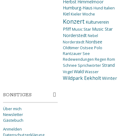
Herbst
Himmelmoor
Humburg-Haus
Hund
Italien
Kiel
Kieler Woche
Konzert
Kulturverein
Pfiff
Music Star
Music Star
Norderstedt
Nebel
Nordsee
Norderstedt
Oldtimer
Ostsee
Polo
Rantzauer See
Redewendungen
Regen
Rom
Strand
Schnee
Sprichwörter
Wald
Wasser
Vogel
Wildpark Eekholt
Winter
SONSTIGES
Über mich
Newsletter
Gästebuch
Anmelden
Datenschutzerklärung