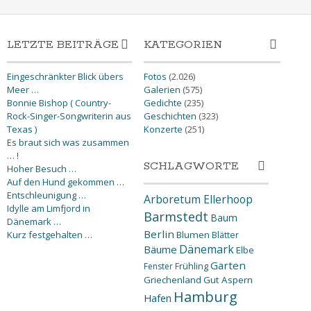
LETZTE BEITRÄGE
KATEGORIEN
Eingeschränkter Blick übers
Fotos
(2.026)
Meer …
Galerien
(575)
Bonnie Bishop ( Country-
Gedichte
(235)
Rock-Singer-Songwriterin aus
Geschichten
(323)
Texas )
Konzerte
(251)
Es braut sich was zusammen
… !
SCHLAGWORTE
Hoher Besuch …
Auf den Hund gekommen …
Entschleunigung …
Arboretum Ellerhoop
Idylle am Limfjord in
Barmstedt
Baum
Dänemark …
Berlin
Kurz festgehalten …
Blumen
Blätter
Dänemark
Bäume
Elbe
Garten
Fenster
Frühling
Griechenland
Gut Aspern
Hamburg
Hafen