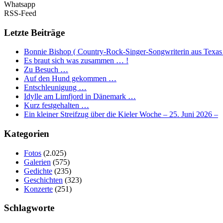
Whatsapp
RSS-Feed
Letzte Beiträge
Bonnie Bishop ( Country-Rock-Singer-Songwriterin aus Texas
Es braut sich was zusammen … !
Zu Besuch …
Auf den Hund gekommen …
Entschleunigung …
Idylle am Limfjord in Dänemark …
Kurz festgehalten …
Ein kleiner Streifzug über die Kieler Woche – 25. Juni 2026 –
Kategorien
Fotos
(2.025)
Galerien
(575)
Gedichte
(235)
Geschichten
(323)
Konzerte
(251)
Schlagworte