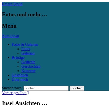
Erhard Preuß
Fotos und mehr…
Menu
Zum Inhalt
Fotos & Galerien
Fotos
Galerien
Beiträge
Gedichte
Geschichten
Konzerte
Gästebuch
Über mich
Suchen nach:
Vorheriges Foto
Insel Ansichten …