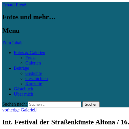
Erhard Preuß
Fotos und mehr…
Menu
Zum Inhalt
Fotos & Galerien
Fotos
Galerien
Beiträge
Gedichte
Geschichten
Konzerte
Gästebuch
Über mich
Suchen nach:
vorherige Galerie
Int. Festival der Straßenkünste Altona / 16