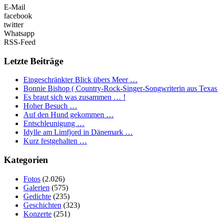
E-Mail
facebook
twitter
Whatsapp
RSS-Feed
Letzte Beiträge
Eingeschränkter Blick übers Meer …
Bonnie Bishop ( Country-Rock-Singer-Songwriterin aus Texas
Es braut sich was zusammen … !
Hoher Besuch …
Auf den Hund gekommen …
Entschleunigung …
Idylle am Limfjord in Dänemark …
Kurz festgehalten …
Kategorien
Fotos
(2.026)
Galerien
(575)
Gedichte
(235)
Geschichten
(323)
Konzerte
(251)