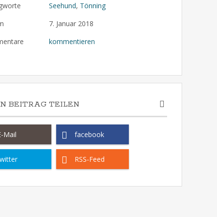
gworte
Seehund
,
Tönning
m
7. Januar 2018
entare
kommentieren
EN BEITRAG TEILEN
E-Mail
facebook
witter
RSS-Feed