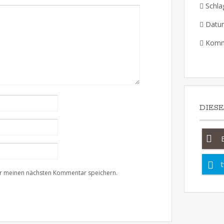
Schla
Datu
Komm
DIES
t
ür meinen nächsten Kommentar speichern.