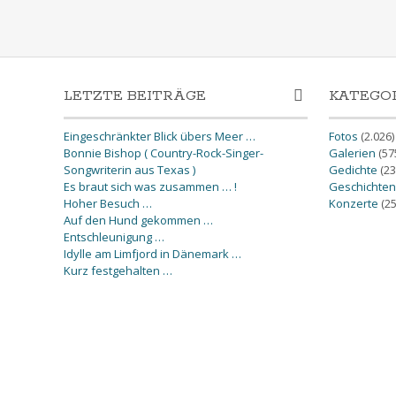
LETZTE BEITRÄGE
KATEGO
Eingeschränkter Blick übers Meer …
Fotos
(2.026)
Bonnie Bishop ( Country-Rock-Singer-
Galerien
(57
Songwriterin aus Texas )
Gedichte
(23
Es braut sich was zusammen … !
Geschichten
Hoher Besuch …
Konzerte
(25
Auf den Hund gekommen …
Entschleunigung …
Idylle am Limfjord in Dänemark …
Kurz festgehalten …