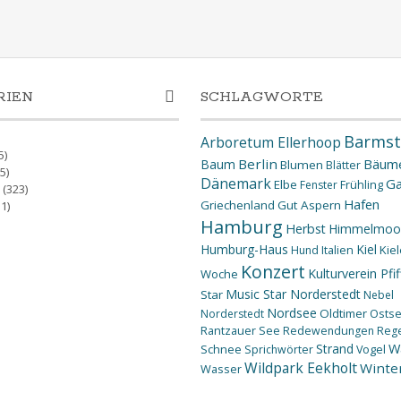
RIEN
SCHLAGWORTE
Barmst
Arboretum Ellerhoop
5)
Berlin
Bäum
Baum
Blumen
Blätter
5)
Dänemark
Ga
Elbe
Fenster
Frühling
(323)
Hafen
Griechenland
Gut Aspern
1)
Hamburg
Herbst
Himmelmoo
Humburg-Haus
Kiel
Kiel
Hund
Italien
Konzert
Kulturverein Pfif
Woche
Music Star Norderstedt
Star
Nebel
Nordsee
Oldtimer
Osts
Norderstedt
Rantzauer See
Redewendungen
Reg
W
Strand
Schnee
Sprichwörter
Vogel
Wildpark Eekholt
Winte
Wasser