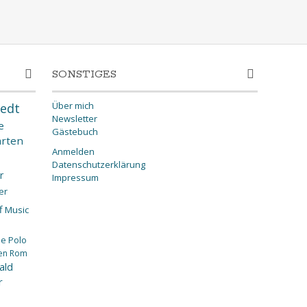
SONSTIGES
Über mich
edt
Newsletter
e
Gästebuch
rten
Anmelden
Datenschutzerklärung
r
Impressum
er
f
Music
ee
Polo
en
Rom
ald
r