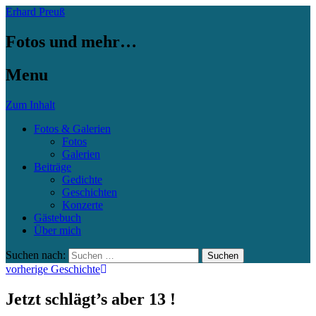
Erhard Preuß
Fotos und mehr…
Menu
Zum Inhalt
Fotos & Galerien
Fotos
Galerien
Beiträge
Gedichte
Geschichten
Konzerte
Gästebuch
Über mich
Suchen nach:
vorherige Geschichte
Jetzt schlägt’s aber 13 !