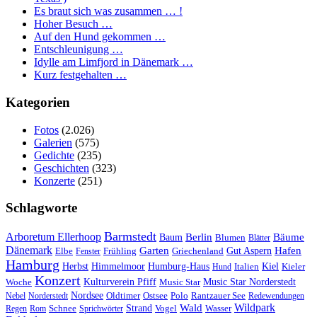
Es braut sich was zusammen … !
Hoher Besuch …
Auf den Hund gekommen …
Entschleunigung …
Idylle am Limfjord in Dänemark …
Kurz festgehalten …
Kategorien
Fotos
(2.026)
Galerien
(575)
Gedichte
(235)
Geschichten
(323)
Konzerte
(251)
Schlagworte
Barmstedt
Arboretum Ellerhoop
Berlin
Bäume
Baum
Blumen
Blätter
Dänemark
Garten
Hafen
Elbe
Griechenland
Gut Aspern
Fenster
Frühling
Hamburg
Herbst
Himmelmoor
Humburg-Haus
Kiel
Kieler
Hund
Italien
Konzert
Kulturverein Pfiff
Woche
Music Star
Music Star Norderstedt
Nordsee
Oldtimer
Ostsee
Nebel
Norderstedt
Polo
Rantzauer See
Redewendungen
Wildpark
Wald
Schnee
Strand
Regen
Rom
Sprichwörter
Vogel
Wasser