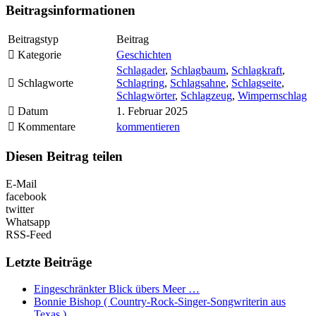
Beitragsinformationen
Beitragstyp
Beitrag
Kategorie
Geschichten
Schlagader
,
Schlagbaum
,
Schlagkraft
,
Schlagworte
Schlagring
,
Schlagsahne
,
Schlagseite
,
Schlagwörter
,
Schlagzeug
,
Wimpernschlag
Datum
1. Februar 2025
Kommentare
kommentieren
Diesen Beitrag teilen
E-Mail
facebook
twitter
Whatsapp
RSS-Feed
Letzte Beiträge
Eingeschränkter Blick übers Meer …
Bonnie Bishop ( Country-Rock-Singer-Songwriterin aus
Texas )