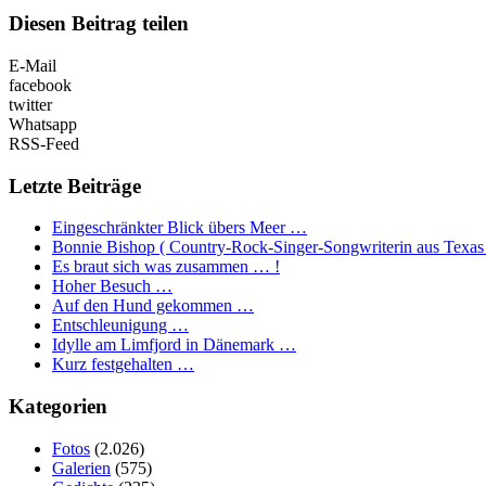
Diesen Beitrag teilen
E-Mail
facebook
twitter
Whatsapp
RSS-Feed
Letzte Beiträge
Eingeschränkter Blick übers Meer …
Bonnie Bishop ( Country-Rock-Singer-Songwriterin aus Texas
Es braut sich was zusammen … !
Hoher Besuch …
Auf den Hund gekommen …
Entschleunigung …
Idylle am Limfjord in Dänemark …
Kurz festgehalten …
Kategorien
Fotos
(2.026)
Galerien
(575)