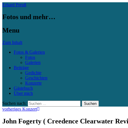
Erhard Preuß
Fotos und mehr…
Menu
Zum Inhalt
Fotos & Galerien
Fotos
Galerien
Beiträge
Gedichte
Geschichten
Konzerte
Gästebuch
Über mich
Suchen nach:
vorheriges Konzert
John Fogerty ( Creedence Clearwater Revi